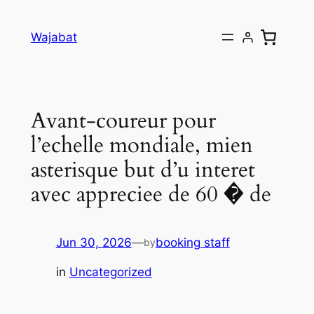
Skip
to
Wajabat
content
Avant-coureur pour
l’echelle mondiale, mien
asterisque but d’u interet
avec appreciee de 60 � de
Jun 30, 2026
—
booking staff
by
in
Uncategorized