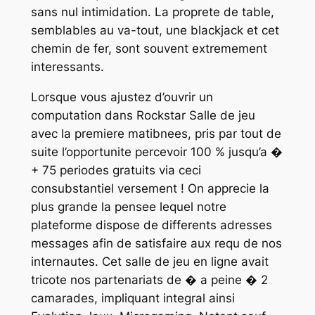
sans nul intimidation. La proprete de table,
semblables au va-tout, une blackjack et cet
chemin de fer, sont souvent extremement
interessants.
Lorsque vous ajustez d’ouvrir un
computation dans Rockstar Salle de jeu
avec la premiere matibnees, pris par tout de
suite l’opportunite percevoir 100 % jusqu’a �
+ 75 periodes gratuits via ceci
consubstantiel versement ! On apprecie la
plus grande la pensee lequel notre
plateforme dispose de differents adresses
messages afin de satisfaire aux requ de nos
internautes. Cet salle de jeu en ligne avait
tricote nos partenariats de � a peine � 2
camarades, impliquant integral ainsi