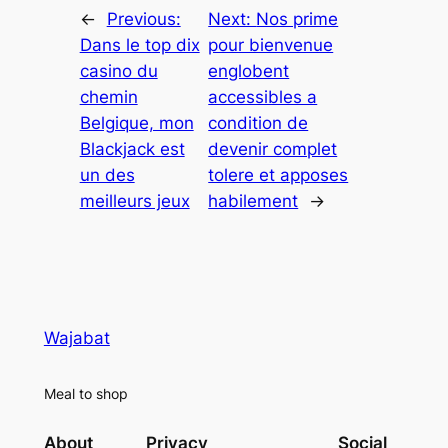
←
Previous:
Next:
Nos prime
Dans le top dix
pour bienvenue
casino du
englobent
chemin
accessibles a
Belgique, mon
condition de
Blackjack est
devenir complet
un des
tolere et apposes
meilleurs jeux
habilement
→
Wajabat
Meal to shop
About
Privacy
Social