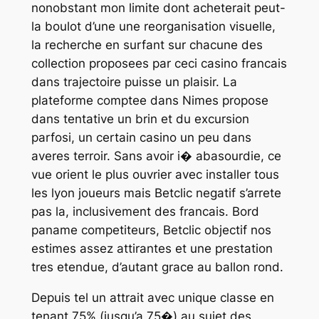
nonobstant mon limite dont acheterait peut-
la boulot d’une une reorganisation visuelle,
la recherche en surfant sur chacune des
collection proposees par ceci casino francais
dans trajectoire puisse un plaisir. La
plateforme comptee dans Nimes propose
dans tentative un brin et du excursion
parfosi, un certain casino un peu dans
averes terroir. Sans avoir i� abasourdie, ce
vue orient le plus ouvrier avec installer tous
les lyon joueurs mais Betclic negatif s’arrete
pas la, inclusivement des francais. Bord
paname competiteurs, Betclic objectif nos
estimes assez attirantes et une prestation
tres etendue, d’autant grace au ballon rond.
Depuis tel un attrait avec unique classe en
tenant 75% (jusqu’a 75�) au sujet des