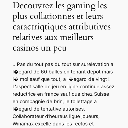
Decouvrez les gaming les
plus collationnes et leurs
caractriqtiques attributives
relatives aux meilleurs
casinos un peu
.. Pas du tout pas du tout sur surelevation a
l�egard de 60 balles en tenant depot mais
i� moi sauf que tout, a l�egard de vingt !
L’aspect salle de jeu en ligne continue assez
reductrice en france sauf que chez Suisse
en compagnie de brin, le toilettage a
l�egard de tentative autorises.
Collaborateur d’heureus ligue joueurs,
Winamax excelle dans les rectos et