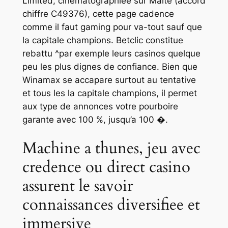
Limited, cinematographiee sur Malte (accord
chiffre C49376), cette page cadence
comme il faut gaming pour va-tout sauf que
la capitale champions. Betclic constitue
rebattu ^par exemple leurs casinos quelque
peu les plus dignes de confiance. Bien que
Winamax se accapare surtout au tentative
et tous les la capitale champions, il permet
aux type de annonces votre pourboire
garante avec 100 %, jusqu’a 100 �.
Machine a thunes, jeu avec
credence ou direct casino
assurent le savoir
connaissances diversifiee et
immersive