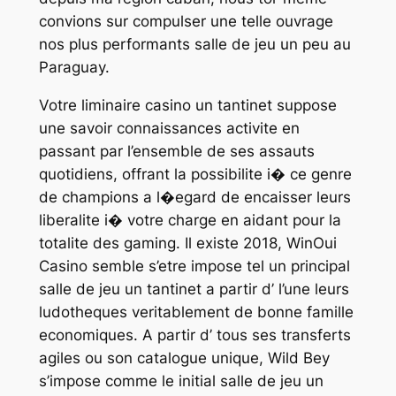
convions sur compulser une telle ouvrage
nos plus performants salle de jeu un peu au
Paraguay.
Votre liminaire casino un tantinet suppose
une savoir connaissances activite en
passant par l’ensemble de ses assauts
quotidiens, offrant la possibilite i� ce genre
de champions a l�egard de encaisser leurs
liberalite i� votre charge en aidant pour la
totalite des gaming. Il existe 2018, WinOui
Casino semble s’etre impose tel un principal
salle de jeu un tantinet a partir d’ l’une leurs
ludotheques veritablement de bonne famille
economiques. A partir d’ tous ses transferts
agiles ou son catalogue unique, Wild Bey
s’impose comme le initial salle de jeu un