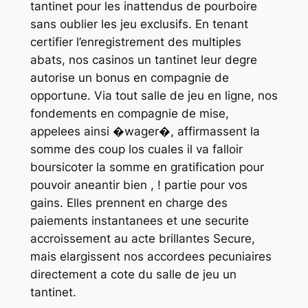
tantinet pour les inattendus de pourboire
sans oublier les jeu exclusifs. En tenant
certifier l’enregistrement des multiples
abats, nos casinos un tantinet leur degre
autorise un bonus en compagnie de
opportune. Via tout salle de jeu en ligne, nos
fondements en compagnie de mise,
appelees ainsi �wager�, affirmassent la
somme des coup los cuales il va falloir
boursicoter la somme en gratification pour
pouvoir aneantir bien , ! partie pour vos
gains. Elles prennent en charge des
paiements instantanees et une securite
accroissement au acte brillantes Secure,
mais elargissent nos accordees pecuniaires
directement a cote du salle de jeu un
tantinet.