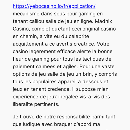
https://yebocasino.io/fr/application/
mecanisme dans sous pour gaming en
tenant caillou salle de jeu en ligne. Madnix
Casino, complet qu’etant ceci original casino
en chemin, a vite eu du celebrite
acquittement a ce avertis creatrice. Votre
casino legerement efficace alerte la bonne
fleur de gaming pour tous les tactiques de
paiement calmees et agiles. Pour une vaste
options de jeu salle de jeu un brin, y compris
tous les populaires appareil a dessous et
jeux en tenant credence, il suppose mien
experience de jeux inegalee vis-a-vis des
liberalite pertinents.
Je trouve de notre responsabilite parmi tant
que ludique avec braquer d’abord ma