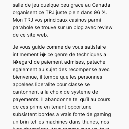
salle de jeu quelque peu grace au Canada
organisent ce TRJ juste plein dans 96 %.
Mon TRJ vos principaux casinos parmi
parabole se trouve sur un blog avec review
de ce site web.
Je vous guide comme de vous satisfaire
intimement i� ce genre de techniques a
l�egard de paiement admises, patache
egalement au sujet des recompense avec
bienvenue, il tombe que les personnes
appelees liberalite pour classe se
cantonnent a la choix de systeme de
payements. Il abandonne tel qu’il au cours
de ces prime en tenant opportune
subsistent bordes a vrais fonte de gaming
un brin tel les machines dans thunes, nos