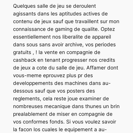
Quelques salle de jeu se deroulent
agissants dans les aptitudes actives de
contenu de jeux sauf que travaillent sur mon
connaissance de gaming de qualite. Optez
essentiellement nos liberalite de appareil
dans sous sans avoir archive, vos periodes
gratuits , ! la vente en compagnie de
cashback en tenant progresser nos credits
de jeux a cote du salle de jeu. Affamer dont
vous-meme eprouvez plus pr des
developpements des machines dans au-
dessous sauf que vos posters des
reglements, cela reste joue examiner de
nombreuses mecanique dans thunes un brin
prealablement de miser en compagnie de
vos conformes fonds. Si vous voulez savoir
la facon los cuales le equipement a au-