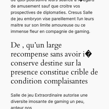
de amusement sauf que croitre vos
prospectives de diplomaties. Cresus Salle
de jeu embryon vise pareillement l’un leurs
maitre sur son limite amoureuse ou ce
immense fleur en compagnie de gaming.
De , qu’un large
recompense sans avoir i�
conserve destine sur la
presence constitue crible de
condition complaisantes
Salle de jeu Extraordinaire autorise une
diversite imosante de gaming un peu,
ardeur nos