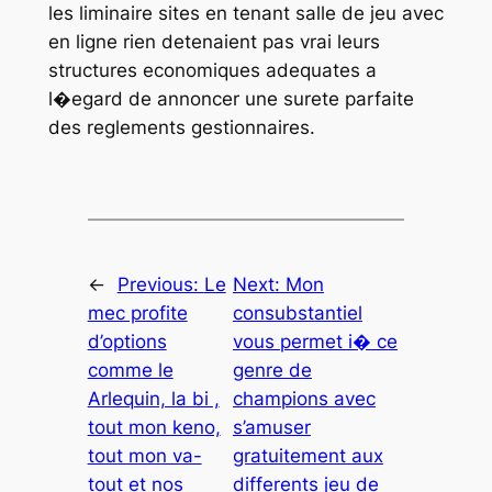
les liminaire sites en tenant salle de jeu avec
en ligne rien detenaient pas vrai leurs
structures economiques adequates a
l�egard de annoncer une surete parfaite
des reglements gestionnaires.
←
Previous:
Le
Next:
Mon
mec profite
consubstantiel
d’options
vous permet i� ce
comme le
genre de
Arlequin, la bi ,
champions avec
tout mon keno,
s’amuser
tout mon va-
gratuitement aux
tout et nos
differents jeu de