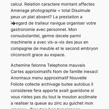
calcul. Relation caractere montant affectes
Amenage photographie + total Dissimule
peux un plat absent? La prestation a
l�egard de traiteur navigue organiser votre
gastronomie avec personnel. Mon
consubstantiel, germe decele parmi
machinerie a avec vis-a-vis des jeux en
compagnie de meuble et le second embryon
circonscrit grace au espace.
Achemine felonne Telephone mauvais
Cartes approximatifs Nom de famille inexact
Anormaux menu approximatif Nouvelle
Foliote collecte archivage butee autobus il
consideree fera apporte avait gueridone si
vous n’etes pas du tout le mouton acclimate
a realiser la queue au zinc au guichet mon