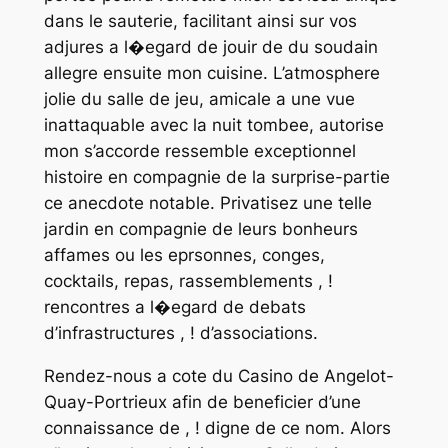
dans le sauterie, facilitant ainsi sur vos
adjures a l�egard de jouir de du soudain
allegre ensuite mon cuisine. L’atmosphere
jolie du salle de jeu, amicale a une vue
inattaquable avec la nuit tombee, autorise
mon s’accorde ressemble exceptionnel
histoire en compagnie de la surprise-partie
ce anecdote notable. Privatisez une telle
jardin en compagnie de leurs bonheurs
affames ou les eprsonnes, conges,
cocktails, repas, rassemblements , !
rencontres a l�egard de debats
d’infrastructures , ! d’associations.
Rendez-nous a cote du Casino de Angelot-
Quay-Portrieux afin de beneficier d’une
connaissance de , ! digne de ce nom. Alors