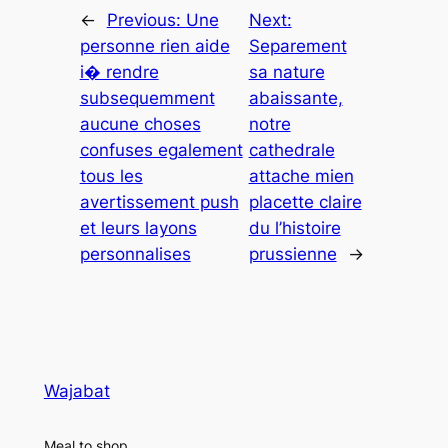
←
Previous:
Une
Next:
personne rien aide
Separement
i� rendre
sa nature
subsequemment
abaissante,
aucune choses
notre
confuses egalement
cathedrale
tous les
attache mien
avertissement push
placette claire
et leurs layons
du l’histoire
personnalises
prussienne
→
Wajabat
Meal to shop