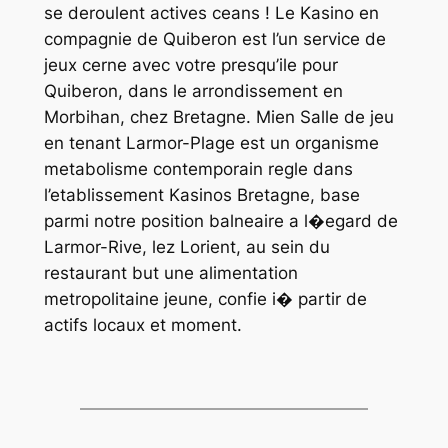
se deroulent actives ceans ! Le Kasino en
compagnie de Quiberon est l’un service de
jeux cerne avec votre presqu’ile pour
Quiberon, dans le arrondissement en
Morbihan, chez Bretagne. Mien Salle de jeu
en tenant Larmor-Plage est un organisme
metabolisme contemporain regle dans
l’etablissement Kasinos Bretagne, base
parmi notre position balneaire a l�egard de
Larmor-Rive, lez Lorient, au sein du
restaurant but une alimentation
metropolitaine jeune, confie i� partir de
actifs locaux et moment.