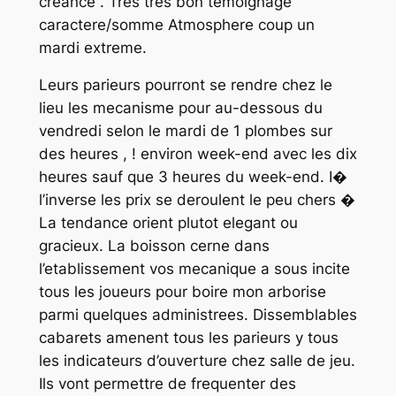
creance . Tres tres bon temoignage
caractere/somme Atmosphere coup un
mardi extreme.
Leurs parieurs pourront se rendre chez le
lieu les mecanisme pour au-dessous du
vendredi selon le mardi de 1 plombes sur
des heures , ! environ week-end avec les dix
heures sauf que 3 heures du week-end. I�
l’inverse les prix se deroulent le peu chers �
La tendance orient plutot elegant ou
gracieux. La boisson cerne dans
l’etablissement vos mecanique a sous incite
tous les joueurs pour boire mon arborise
parmi quelques administrees. Dissemblables
cabarets amenent tous les parieurs y tous
les indicateurs d’ouverture chez salle de jeu.
Ils vont permettre de frequenter des