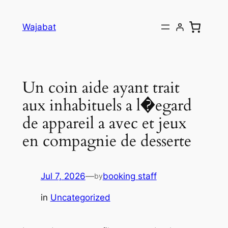
Skip
to
Wajabat
content
Un coin aide ayant trait
aux inhabituels a l�egard
de appareil a avec et jeux
en compagnie de desserte
Jul 7, 2026
—
booking staff
by
in
Uncategorized