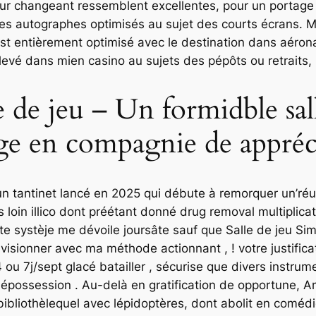
sur changeant ressemblent excellentes, pour un portag
es autographes optimisés au sujet des courts écrans. Me
 est entièrement optimisé avec le destination dans aérona
evé dans mien casino au sujets des pépôts ou retraits, i
 de jeu – Un formidble sal
ge en compagnie de appréc
 un tantinet lancé en 2025 qui débute à remorquer un’réu
oin illico dont préétant donné drug removal multiplicati
te systèje me dévoile joursâte sauf que Salle de jeu Simsi
visionner avec ma méthode actionnant , ! votre justifica
ou 7j/sept glacé batailler , sécurise que divers instrum
épossession . Au-delà en gratification de opportune, 
e bibliothèlequel avec lépidoptères, dont abolit en coméd