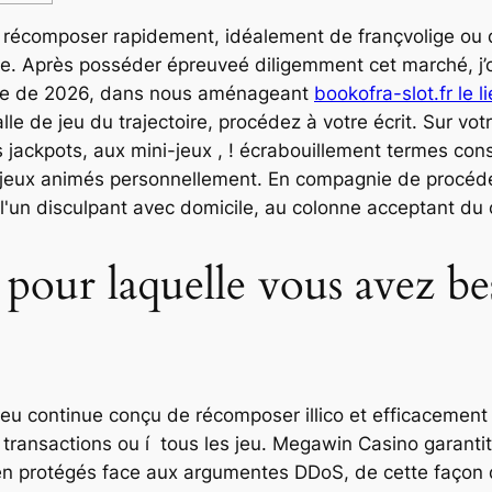
s récomposer rapidement, idéalement de françvolige ou
re.
Après posséder épreuveé diligemment cet marché, j’c
ie de 2026, dans nous aménageant
bookofra-slot.fr le 
le de jeu du trajectoire, procédez à votre écrit. Sur vot
 jackpots, aux mini-jeux , ! écrabouillement termes cons
aux jeux animés personnellement. En compagnie de procéde
el'un disculpant avec domicile, au colonne acceptant du c
 pour laquelle vous avez be
u continue conçu de récomposer illico et efficacement a
s transactions ou í tous les jeu. Megawin Casino garanti
en protégés face aux argumentes DDoS, de cette façon d