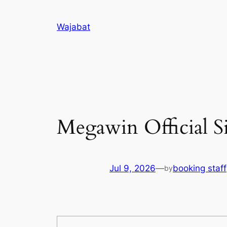
Skip
to
Wajabat
content
Megawin Official S
Jul 9, 2026
—
booking staff
by