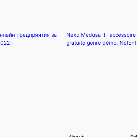
нлайн предприятия за
Next:
Medusa II : accessoire
2022 г
gratuite genre démo, NetEnt