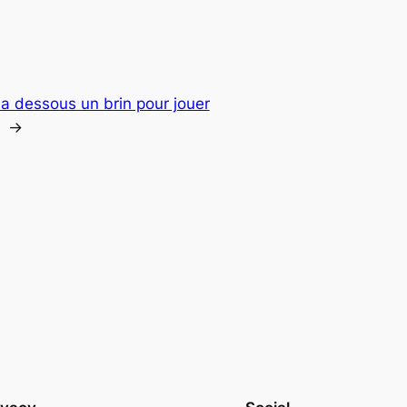
 a dessous un brin pour jouer
→