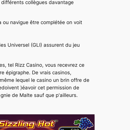
 différents collègues davantage
a ou navigue être complétée on voit
s Universel (GLI) assurent du jeu
es, tel Rizz Casino, vous recevrez ce
tre épigraphe. De vrais casinos,
même lequel le casino un brin offre de
doivent )éavoir cet permission de
nie de Malte sauf que p'ailleurs.