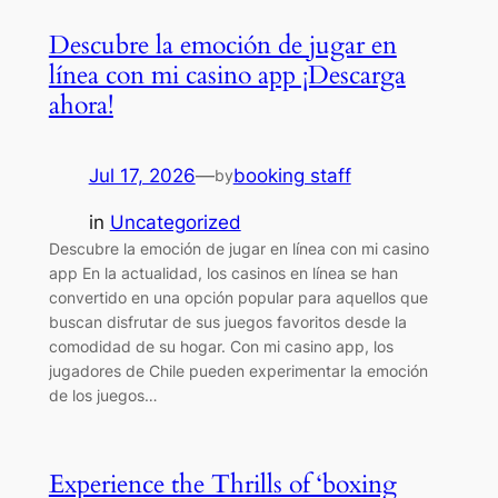
Descubre la emoción de jugar en
línea con mi casino app ¡Descarga
ahora!
Jul 17, 2026
—
booking staff
by
in
Uncategorized
Descubre la emoción de jugar en línea con mi casino
app En la actualidad, los casinos en línea se han
convertido en una opción popular para aquellos que
buscan disfrutar de sus juegos favoritos desde la
comodidad de su hogar. Con mi casino app, los
jugadores de Chile pueden experimentar la emoción
de los juegos…
Experience the Thrills of ‘boxing