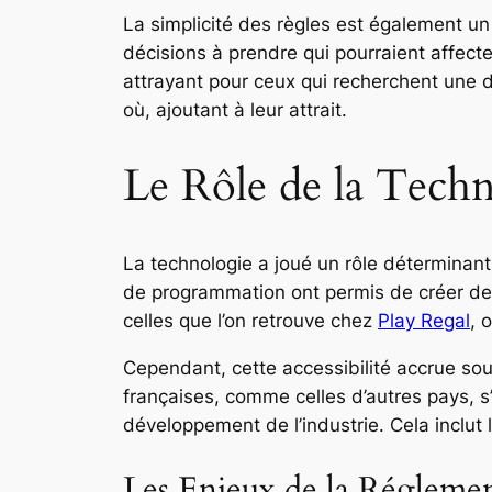
La simplicité des règles est également un
décisions à prendre qui pourraient affecte
attrayant pour ceux qui recherchent une di
où, ajoutant à leur attrait.
Le Rôle de la Techn
La technologie a joué un rôle déterminant
de programmation ont permis de créer des
celles que l’on retrouve chez
Play Regal
, 
Cependant, cette accessibilité accrue so
françaises, comme celles d’autres pays, s’
développement de l’industrie. Cela inclut l
Les Enjeux de la Réglemen