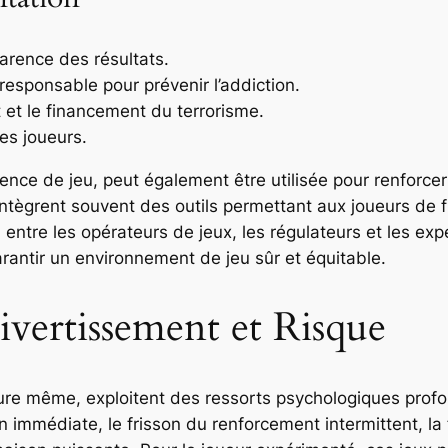
parence des résultats.
esponsable pour prévenir l’addiction.
 et le financement du terrorisme.
es joueurs.
ience de jeu, peut également être utilisée pour renforce
tègrent souvent des outils permettant aux joueurs de f
n entre les opérateurs de jeux, les régulateurs et les ex
antir un environnement de jeu sûr et équitable.
ivertissement et Risque
ture même, exploitent des ressorts psychologiques profo
 immédiate, le frisson du renforcement intermittent, la fa