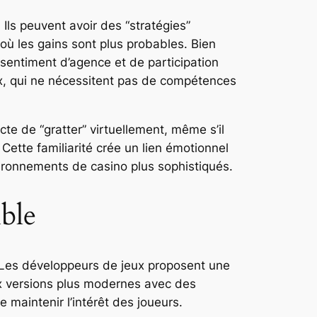
Ils peuvent avoir des “stratégies”
où les gains sont plus probables. Bien
 sentiment d’agence et de participation
eux, qui ne nécessitent pas de compétences
cte de “gratter” virtuellement, même s’il
Cette familiarité crée un lien émotionnel
vironnements de casino plus sophistiqués.
ible
é. Les développeurs de jeux proposent une
ux versions plus modernes avec des
 maintenir l’intérêt des joueurs.