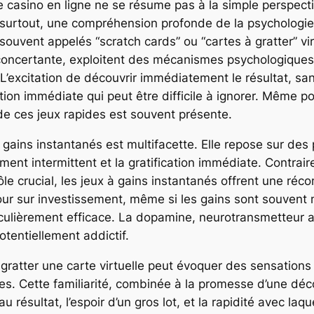
 de casino en ligne ne se résume pas à la simple perspectiv
, surtout, une compréhension profonde de la psychologie
 souvent appelés “scratch cards” ou “cartes à gratter” vi
éconcertante, exploitent des mécanismes psychologiques p
excitation de découvrir immédiatement le résultat, san
ation immédiate qui peut être difficile à ignorer. Même 
 de ces jeux rapides est souvent présente.
à gains instantanés est multifacette. Elle repose sur des
t intermittent et la gratification immédiate. Contrair
n rôle crucial, les jeux à gains instantanés offrent une 
our sur investissement, même si les gains sont souvent
lièrement efficace. La dopamine, neurotransmetteur asso
otentiellement addictif.
 gratter une carte virtuelle peut évoquer des sensations
ues. Cette familiarité, combinée à la promesse d’une déc
u résultat, l’espoir d’un gros lot, et la rapidité avec laq