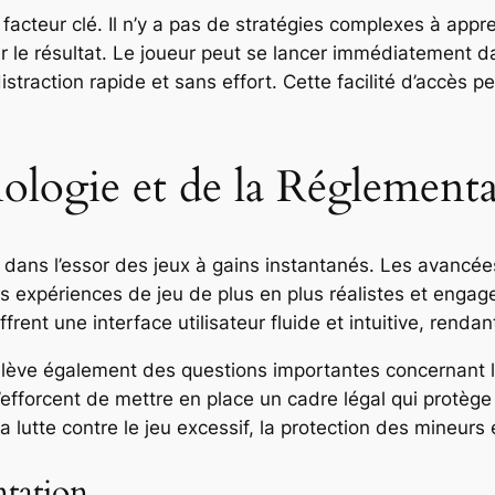
 facteur clé. Il n’y a pas de stratégies complexes à app
r le résultat. Le joueur peut se lancer immédiatement dan
straction rapide et sans effort. Cette facilité d’accès 
ologie et de la Réglement
 dans l’essor des jeux à gains instantanés. Les avancé
 expériences de jeu de plus en plus réalistes et enga
offrent une interface utilisateur fluide et intuitive, renda
ulève également des questions importantes concernant l
efforcent de mettre en place un cadre légal qui protège 
a lutte contre le jeu excessif, la protection des mineurs e
tation