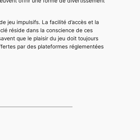
peuvent offrir une forme de divertissement
 jeu impulsifs. La facilité d’accès et la
a clé réside dans la conscience de ces
ent que le plaisir du jeu doit toujours
offertes par des plateformes réglementées