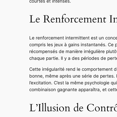
courtes et intenses.
Le Renforcement Int
Le renforcement intermittent est un conce
compris les jeux à gains instantanés. Ce 
récompensés de manière irrégulière plutôt
chaque partie. Il y a des périodes de per
Cette irrégularité rend le comportement de
bonne, même après une série de pertes. L
l’excitation. C’est la même psychologie qu
combinaison gagnante apparaîtra, et cette i
L’Illusion de Contrô