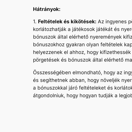
Hátrányok:
1.
Feltételek és kikötések:
Az ingyenes pö
korlátozhatják a játékosok játékát és nyer
bónuszok által elérhető nyeremények kifiz
bónuszokhoz gyakran olyan feltételek kap
helyezzenek el ahhoz, hogy kifizethessé
pörgetések és bónuszok által elérhető ma
Összességében elmondható, hogy az ingy
és segíthetnek abban, hogy növeljék nyer
a bónuszokkal járó feltételeket és korlá
átgondolniuk, hogy hogyan tudják a legjo