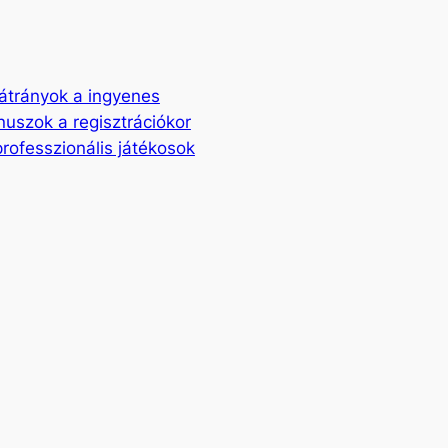
átrányok a ingyenes
nuszok a regisztrációkor
ofesszionális játékosok