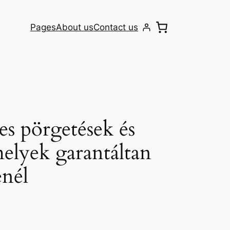
Pages
About us
Contact us
es pörgetések és
melyek garantáltan
énél