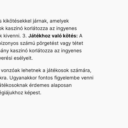
s kikötésekkel járnak, amelyek
k kaszinó korlátozza az ingyenes
k kivenni. 3.
Játékhoz való kötés:
A
bizonyos számú pörgetést vagy tétet
ny kaszinó korlátozza az ingyenes
rési esélyeit.
 vonzóak lehetnek a játékosok számára,
ukra. Ugyanakkor fontos figyelembe venni
i játékosoknak érdemes alaposan
égiájukhoz képest.