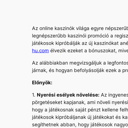
Az online kaszinók világa egyre népszerűb
legnépszerűbb kaszinói promóció a regisz
játékosok kipróbálják az új kaszinókat an
hu.com
élvezik ezeket a bónuszokat, mivel
Az alábbiakban megvizsgáljuk a legfonto
járnak, és hogyan befolyásolják ezek a pro
Előnyök:
1.
Nyerési esélyek növelése:
Az ingyenes
pörgetéseket kapjanak, ami növeli nyerési
hogy a játékosnak saját pénzt kellene fel
játékosok kipróbáljanak új játékokat és k
segíthetnek abban, hogy játékosok nagyob