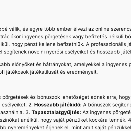
bé válik, és egyre több ember élvezi az online szerencs
trációkor ingyenes pörgetések vagy befizetés nélküli b
élkül, hogy pénzt kellene befizetniük. A professzionális
 segítenek növelni nyerési esélyeiket és hosszabb játék
sabb előnyöket és hátrányokat, amelyekkel a ingyenes p
fi játékosok játékstílusát és eredményeit.
 pörgetések és bónuszok lehetőséget adnak arra, hogy 
 esélyeiket. 2.
Hosszabb játékidő:
A bónuszok segítene
használnia. 3.
Tapasztalatgyűjtés:
Az ingyenes pörgeté
aszinókat anélkül, hogy saját pénzüket kockára tennék. 
b nyereményeket érjenek el, mint amit saját pénzükkel