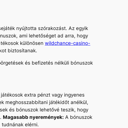
ejáték nyújtotta szórakozást. Az egyik
ónuszok, ami lehetőséget ad arra, hogy
 játékosok különösen
wildchance-casino-
ot biztosítanak.
örgetések és befizetés nélküli bónuszok
játékosok extra pénzt vagy ingyenes
k meghosszabbítani játékidőt anélkül,
sek és bónuszok lehetővé teszik, hogy
4.
Magasabb nyeremények:
A bónuszok
 tudnának elérni.