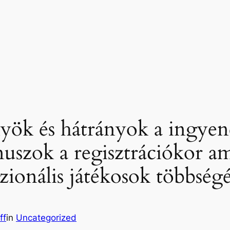
yök és hátrányok a ingyen
ónuszok a regisztrációkor a
ionális játékosok többség
ff
in
Uncategorized