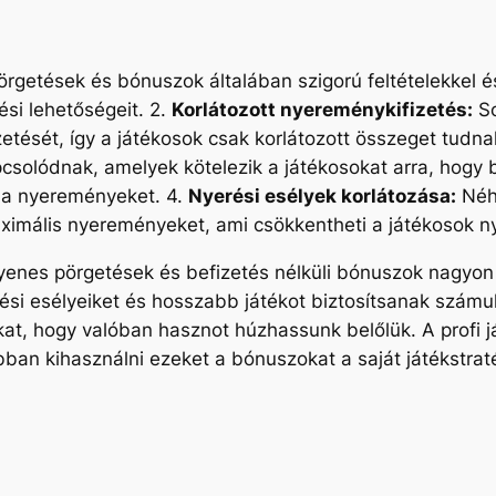
rgetések és bónuszok általában szigorú feltételekkel é
ési lehetőségeit. 2.
Korlátozott nyereménykifizetés:
So
etését, így a játékosok csak korlátozott összeget tudna
csolódnak, amelyek kötelezik a játékosokat arra, hogy 
k a nyereményeket. 4.
Nyerési esélyek korlátozása:
Néhá
ximális nyereményeket, ami csökkentheti a játékosok nye
enes pörgetések és befizetés nélküli bónuszok nagyon
ési esélyeiket és hosszabb játékot biztosítsanak szám
tokat, hogy valóban hasznot húzhassunk belőlük. A prof
bban kihasználni ezeket a bónuszokat a saját játékstrat