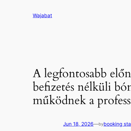
Skip
to
Wajabat
content
A legfontosabb előn
befizetés nélküli b
működnek a professz
Jun 18, 2026
—
booking sta
by