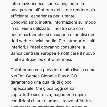
informazioni necessarie a migliorare la
navigazione all’interno del sito e rendere più
efficiente l’esperienza per l’utente.
Condividiamo, inoltre, informazioni sul modo
in cui viene utilizzato il nostro sito con i
nostri partner che si occupano di analisi dei
dati web e social media. Per introdurre limiti
inferiori, i Paesi dovranno consultare la
Banca centrale europea e notificare il nuovo
limite a Bruxelles entro tre mesi.
Collaborano con provider di alto livello come
NetEnt, Games Global e Play’n GO,
garantendo una qualità di gioco
impeccabile. Chi gioca oggi cerca
soprattutto sicurezza, pagamenti rapidi,
condizioni chiare e un’assistenza affidabile.
Non basta un catalogo ricco o un bonus