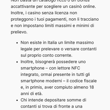
accattivante per scegliere un casinò online.
Inoltre, i casino senza licenza non
proteggono i tuoi pagamenti, non li tracciano
e non impostano limiti massimi e minimi di
prelievo.
Non esiste in Italia un limite massimo
legale per prelevare o versare contanti
sul proprio conto corrente.
Inoltre, bisognerà possedere uno
smartphone – con lettore NFC
integrato, ormai presente in tutti gli
smartphone moderni – il codice fiscale
e, in primis, aver compiuto almeno 18
anni di età.
Chi intende depositare somme di
contanti si trova di fronte a una