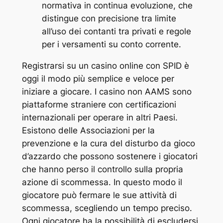
normativa in continua evoluzione, che
distingue con precisione tra limite
all’uso dei contanti tra privati e regole
per i versamenti su conto corrente.
Registrarsi su un casino online con SPID è
oggi il modo più semplice e veloce per
iniziare a giocare. I casino non AAMS sono
piattaforme straniere con certificazioni
internazionali per operare in altri Paesi.
Esistono delle Associazioni per la
prevenzione e la cura del disturbo da gioco
d’azzardo che possono sostenere i giocatori
che hanno perso il controllo sulla propria
azione di scommessa. In questo modo il
giocatore può fermare le sue attività di
scommessa, scegliendo un tempo preciso.
Ogni giocatore ha la possibilità di escludersi