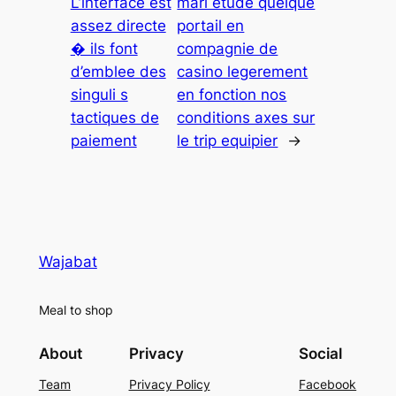
L’interface est
mari etude quelque
assez directe
portail en
� ils font
compagnie de
d’emblee des
casino legerement
singuli s
en fonction nos
tactiques de
conditions axes sur
paiement
le trip equipier
→
Wajabat
Meal to shop
About
Privacy
Social
Team
Privacy Policy
Facebook