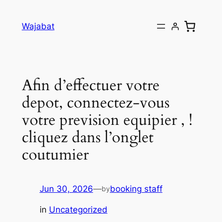
Skip
to
Wajabat
content
Afin d’effectuer votre
depot, connectez-vous
votre prevision equipier , !
cliquez dans l’onglet
coutumier
Jun 30, 2026
—
booking staff
by
in
Uncategorized