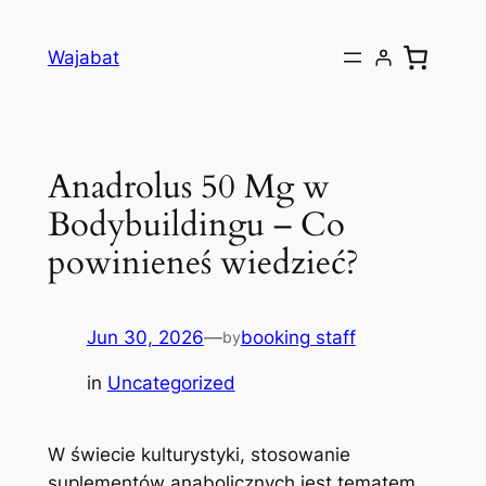
Skip
to
Wajabat
content
Anadrolus 50 Mg w
Bodybuildingu – Co
powinieneś wiedzieć?
Jun 30, 2026
—
booking staff
by
in
Uncategorized
W świecie kulturystyki, stosowanie
suplementów anabolicznych jest tematem