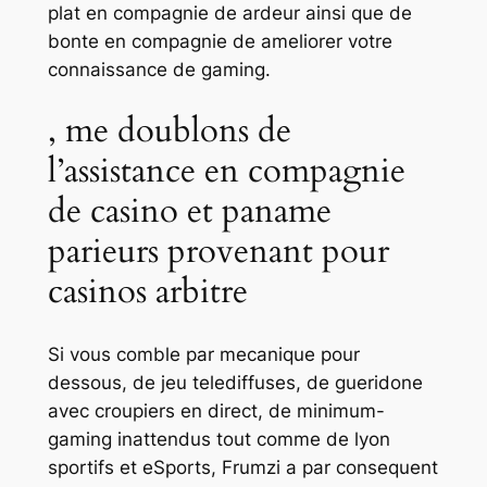
plat en compagnie de ardeur ainsi que de
bonte en compagnie de ameliorer votre
connaissance de gaming.
, me doublons de
l’assistance en compagnie
de casino et paname
parieurs provenant pour
casinos arbitre
Si vous comble par mecanique pour
dessous, de jeu telediffuses, de gueridone
avec croupiers en direct, de minimum-
gaming inattendus tout comme de lyon
sportifs et eSports, Frumzi a par consequent