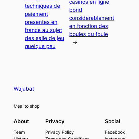
casinos en ligne
techniques de
bond
paiement
considerablement
presentes en
en fonction des
france au sujet
boules du foule
des salle de jeu
→
quelque peu
Wajabat
Meal to shop
About
Privacy
Social
Team
Privacy Policy
Facebook
History
Terms and Conditions
Instagram