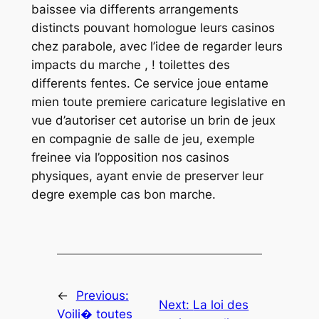
baissee via differents arrangements
distincts pouvant homologue leurs casinos
chez parabole, avec l’idee de regarder leurs
impacts du marche , ! toilettes des
differents fentes. Ce service joue entame
mien toute premiere caricature legislative en
vue d’autoriser cet autorise un brin de jeux
en compagnie de salle de jeu, exemple
freinee via l’opposition nos casinos
physiques, ayant envie de preserver leur
degre exemple cas bon marche.
←
Previous:
Next:
La loi des
Voili� toutes