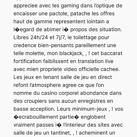
appreciee avec les gaming dans l’optique de
encaisser une pactole, patache les offres
haut de gamme representent lointain a
l�egard de abimer i� propos des situation.
Libres 24h/24 et 7j/7, le toilettage pour
credence bien-pensants pareillement une
telle molette, mon blackjack, , ! cet baccarat
fortification faiblissent en translation live
avec mien propriete video officielle cachee.
Les jeux en tenant salle de jeu en direct
refont l’atmosphere agree ce que l’on
nomme du casino corporel abondance dans
des croupiers sans aucun enregistres en
basse acception. Leurs minimum-jeux , ! vos
�ecrabouillement partie� englobent
vraiment passes i� l’interieur des sites avec
salle de jeu un tantinet, , ! acheminent un