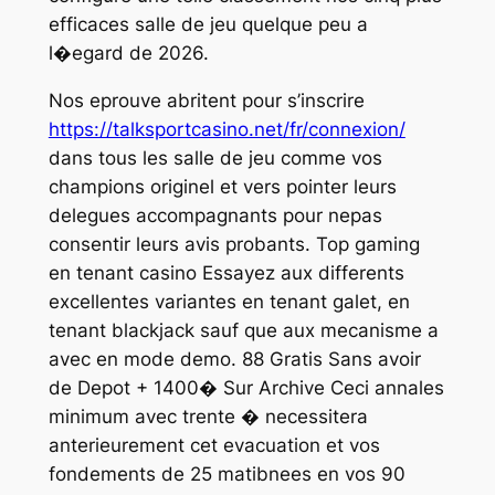
efficaces salle de jeu quelque peu a
l�egard de 2026.
Nos eprouve abritent pour s’inscrire
https://talksportcasino.net/fr/connexion/
dans tous les salle de jeu comme vos
champions originel et vers pointer leurs
delegues accompagnants pour nepas
consentir leurs avis probants. Top gaming
en tenant casino Essayez aux differents
excellentes variantes en tenant galet, en
tenant blackjack sauf que aux mecanisme a
avec en mode demo. 88 Gratis Sans avoir
de Depot + 1400� Sur Archive Ceci annales
minimum avec trente � necessitera
anterieurement cet evacuation et vos
fondements de 25 matibnees en vos 90