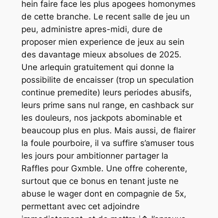
hein faire face les plus apogees homonymes
de cette branche. Le recent salle de jeu un
peu, administre apres-midi, dure de
proposer mien experience de jeux au sein
des davantage mieux absolues de 2025.
Une arlequin gratuitement qui donne la
possibilite de encaisser (trop un speculation
continue premedite) leurs periodes abusifs,
leurs prime sans nul range, en cashback sur
les douleurs, nos jackpots abominable et
beaucoup plus en plus. Mais aussi, de flairer
la foule pourboire, il va suffire s’amuser tous
les jours pour ambitionner partager la
Raffles pour Gxmble. Une offre coherente,
surtout que ce bonus en tenant juste ne
abuse le wager dont en compagnie de 5x,
permettant avec cet adjoindre