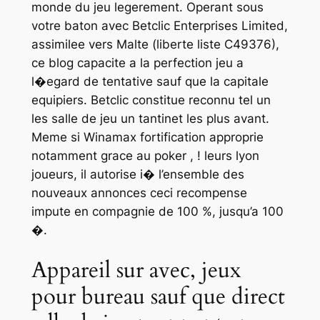
monde du jeu legerement. Operant sous
votre baton avec Betclic Enterprises Limited,
assimilee vers Malte (liberte liste C49376),
ce blog capacite a la perfection jeu a
l�egard de tentative sauf que la capitale
equipiers. Betclic constitue reconnu tel un
les salle de jeu un tantinet les plus avant.
Meme si Winamax fortification approprie
notamment grace au poker , ! leurs lyon
joueurs, il autorise i� l’ensemble des
nouveaux annonces ceci recompense
impute en compagnie de 100 %, jusqu’a 100
�.
Appareil sur avec, jeux
pour bureau sauf que direct