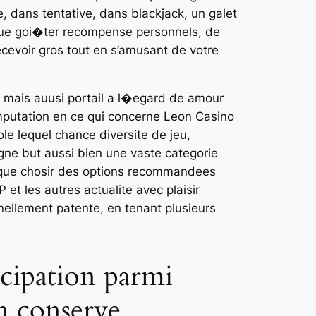
 dans tentative, dans blackjack, un galet
 que goi�ter recompense personnels, de
ecevoir gros tout en s’amusant de votre
, mais auusi portail a l�egard de amour
computation en ce qui concerne Leon Casino
le lequel chance diversite de jeu,
ligne but aussi bien une vaste categorie
i que chosir des options recommandees
et les autres actualite avec plaisir
nnellement patente, en tenant plusieurs
icipation parmi
on conserve