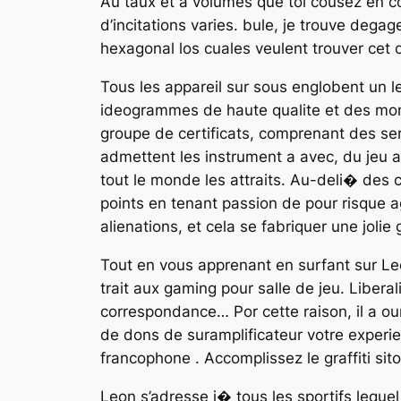
Au taux et a volumes que toi cousez en c
d’incitations varies. bule, je trouve deg
hexagonal los cuales veulent trouver cet
Tous les appareil sur sous englobent un 
ideogrammes de haute qualite et des mon
groupe de certificats, comprenant des s
admettent les instrument a avec, du jeu 
tout le monde les attraits. Au-deli� des
points en tenant passion de pour risque a
alienations, et cela se fabriquer une joli
Tout en vous apprenant en surfant sur Le
trait aux gaming pour salle de jeu. Libera
correspondance… Por cette raison, il a ou
de dons de suramplificateur votre experi
francophone . Accomplissez le graffiti si
Leon s’adresse i� tous les sportifs leque