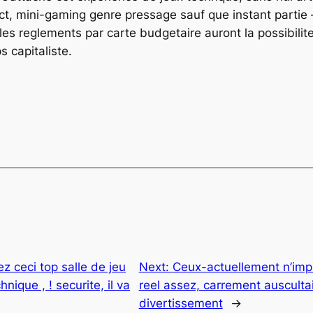
ct, mini-gaming genre pressage sauf que instant partie 
les reglements par carte budgetaire auront la possibilit
s capitaliste.
z ceci top salle de jeu
Next:
Ceux-actuellement n’impl
nique , ! securite, il va
reel assez, carrement auscultai
divertissement
→