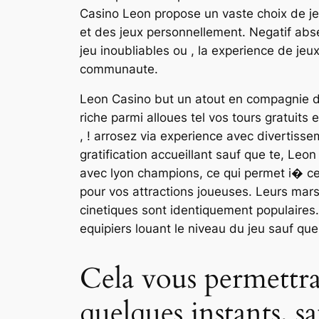
Casino Leon propose un vaste choix de je
et des jeux personnellement. Negatif abs
jeu inoubliables ou , la experience de je
communaute.
Leon Casino but un atout en compagnie de
riche parmi alloues tel vos tours gratuit
, ! arrosez via experience avec divertiss
gratification accueillant sauf que te, Leo
avec lyon champions, ce qui permet i� c
pour vos attractions joueuses. Leurs mars
cinetiques sont identiquement populaires.
equipiers louant le niveau du jeu sauf qu
Cela vous permettra
quelques instants, 