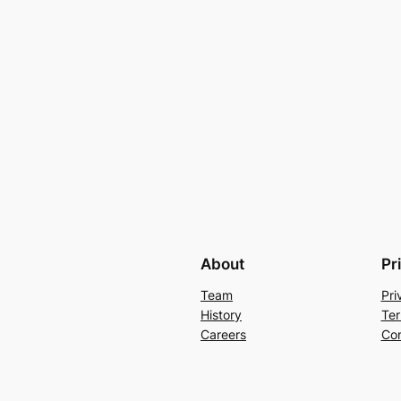
About
Pr
Team
Pri
History
Ter
Careers
Con