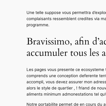
Une telle suppose vous permettra d’explore
complaisants ressemblent credites via ma
programme.
Bravissimo, afin d’a
accumuler tous les a
Les pages vous presente ce ecosysteme t
comprends une conception deferente tentan
accompli, vous devez assurer mon adress
alors le style de quartier , ! friand de no
aliments minimum admonestations tel qu’
Notre portabilite permet de en cours du 