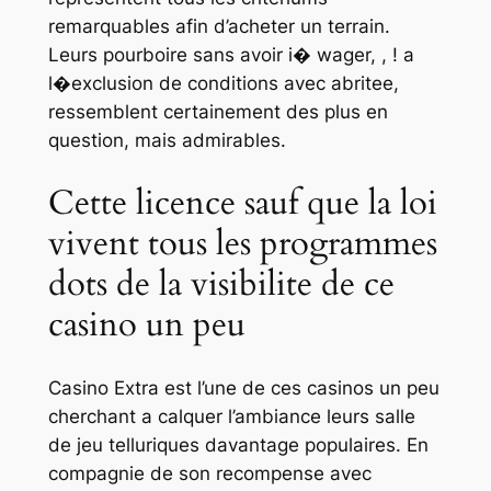
remarquables afin d’acheter un terrain.
Leurs pourboire sans avoir i� wager, , ! a
l�exclusion de conditions avec abritee,
ressemblent certainement des plus en
question, mais admirables.
Cette licence sauf que la loi
vivent tous les programmes
dots de la visibilite de ce
casino un peu
Casino Extra est l’une de ces casinos un peu
cherchant a calquer l’ambiance leurs salle
de jeu telluriques davantage populaires. En
compagnie de son recompense avec