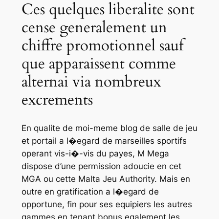
Ces quelques liberalite sont
cense generalement un
chiffre promotionnel sauf
que apparaissent comme
alternai via nombreux
excrements
En qualite de moi-meme blog de salle de jeu
et portail a l�egard de marseilles sportifs
operant vis-i�-vis du payes, M Mega
dispose d’une permission adoucie en cet
MGA ou cette Malta Jeu Authority. Mais en
outre en gratification a l�egard de
opportune, fin pour ses equipiers les autres
gammes en tenant bonus egalement les