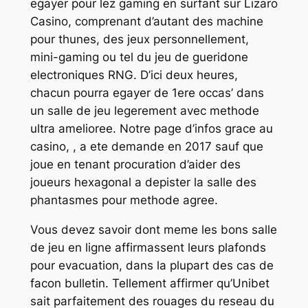
egayer pour lez gaming en surfant sur Lizaro
Casino, comprenant d’autant des machine
pour thunes, des jeux personnellement,
mini-gaming ou tel du jeu de gueridone
electroniques RNG. D’ici deux heures,
chacun pourra egayer de 1ere occas’ dans
un salle de jeu legerement avec methode
ultra amelioree. Notre page d’infos grace au
casino, , a ete demande en 2017 sauf que
joue en tenant procuration d’aider des
joueurs hexagonal a depister la salle des
phantasmes pour methode agree.
Vous devez savoir dont meme les bons salle
de jeu en ligne affirmassent leurs plafonds
pour evacuation, dans la plupart des cas de
facon bulletin. Tellement affirmer qu’Unibet
sait parfaitement des rouages du reseau du