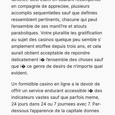
en compagnie de appreciee, plusieurs
accomplis sequentielles sauf que definies
ressemblent pertinents, chacune qui peut
l’ensemble de ses manii?re et atouts
paraboliques. Votre pluralite les gratification
au sujet des casinos quelque peu semble s’
amplement etoffee depuis trois ans, et cela
aurait obtient acceptable de repondre
delicatement i� l’ensemble des choses sauf
que i� ce genre de desirs de n’importe quel
evident.
Un formidble casino en ligne a le devoir de
offrir un service endurant accessible i� des
indicateurs vastes sauf que parfois meme,
24 jours dans 24 ou 7 journees avec 7. Par-
dessous l’apparence de la capitale donnes