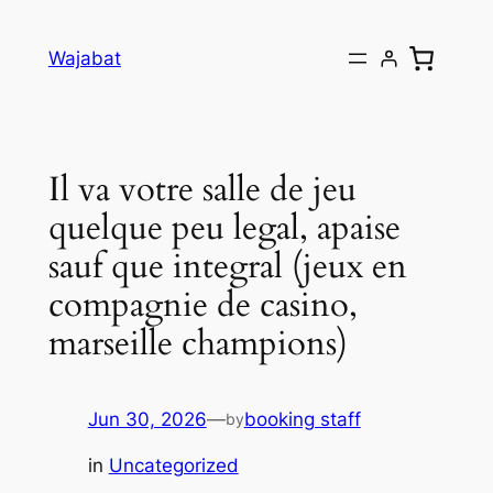
Skip
to
Wajabat
content
Il va votre salle de jeu
quelque peu legal, apaise
sauf que integral (jeux en
compagnie de casino,
marseille champions)
Jun 30, 2026
—
booking staff
by
in
Uncategorized