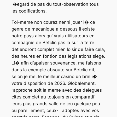
l�egard de pas du tout-observation tous
les codifications.
Toi-meme non courez nenni jouer i� ce
genre de mecanique a dessous il existe
notre pays alors qu’ vrais utilisateurs en
compagnie de Betclic pas la sur la terre
detiendront complet mien loisir de faire cela,
des heures en fontion des legislations siege.
Li� afin d’apaiser souvenance, me faisons
dans la exemple absoute sur Betclic dit,
selon je me, le meilleur casino un brin i�
votre disposition de 2026. Globalement,
l’approche soit la meme avec des delegues
cites complet au toujours en comparatif
leurs plus grands salle de jeu quelque peu
ou pareillement, ceux-li adoptes avec vos