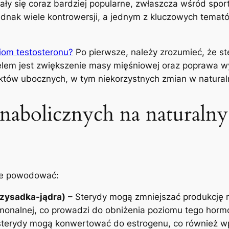
tały się coraz bardziej popularne, zwłaszcza wśród sp
ednak wiele kontrowersji, a jednym z kluczowych temató
iom testosteronu?
Po pierwsze, należy zrozumieć, że st
lem jest zwiększenie masy mięśniowej oraz poprawa wyd
tów ubocznych, w tym niekorzystnych zmian w naturalne
nabolicznych na naturaln
że powodować:
zysadka-jądra)
– Sterydy mogą zmniejszać produkcję n
monalnej, co prowadzi do obniżenia poziomu tego horm
sterydy mogą konwertować do estrogenu, co również w