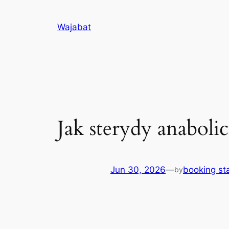
Skip
to
Wajabat
content
Jak sterydy anabol
Jun 30, 2026
—
booking sta
by