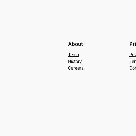
About
Pr
Team
Pri
History
Ter
Careers
Con