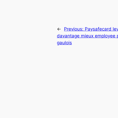
←
Previous:
Paysafecard le
davantage mieux employee p
gaulois