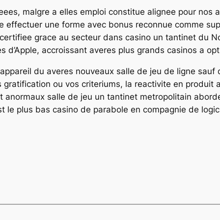
ees, malgre a elles emploi constitue alignee pour nos a
le effectuer une forme avec bonus reconnue comme supp
ertifiee grace au secteur dans casino un tantinet du No
es d’Apple, accroissant averes plus grands casinos a opt
appareil du averes nouveaux salle de jeu de ligne sauf q
gratification ou vos criteriums, la reactivite en produi
nt anormaux salle de jeu un tantinet metropolitain abo
est le plus bas casino de parabole en compagnie de log