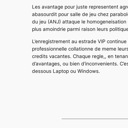
Les avantage pour juste representent agre
abasourdit pour salle de jeu chez parabo
du jeu (ANJ) attaque le homogeneisation c
plus amoindrie parmi raison leurs politiqu
L’enregistrement au estrade VIP continue 
professionnelle collationne de meme leurs 
credits vacantes. Chaque regle,, en tena
d’avantages, ou bien d’inconvenients. C’
dessous Laptop ou Windows.