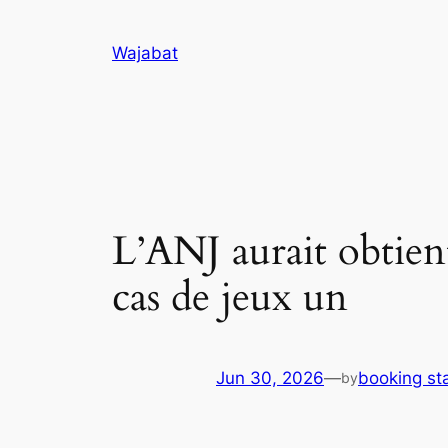
Skip
to
Wajabat
content
L’ANJ aurait obtient
cas de jeux un
Jun 30, 2026
—
booking sta
by