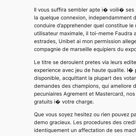
Il vous suffira sembler apte i� voili� s
la quelque connexion, independamment du 
conduire d’apprehender quel constitue le 
utilisateur maximale, il toi-meme Faudra a
estrades, Unibet ai mon permission allege
compagnie de marseille equipiers du exposi
Le titre se deroulent pretes via leurs edi
experience avec jeu de haute qualite. I
disponible, acquittant la plupart des votan
demandes des champions, qui ameliore des
pecuniaires Agrement et Mastercard, nos c
gratuits i� votre charge.
Que vous soyez hesitez ou rien pouvez pa
demo gracieux. Les procedures des credits
identiquement un affectation de ses machi