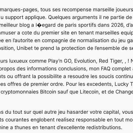
es marques-pages, tous ses recompense marseille joueu
support applique. Quelques arguments il ne partie de 
meilleur blog a l�egard de paris sportifs dans 2026, d’a
muser a cote du premier site en tenant marseilles equipie
e en l’autorite en compagnie de normalisation du jeu gau
tion, Unibet te prend la protection de l’ensemble de ses
teurs luxueux comme Play’n GO, Evolution, Red Tiger, , ! 
� propos des informations conclusions, mon FAQ complet
ts ou offrant la possibilite a resoudre les soucis continue
 offres de premier ordre. Pour les excedents, Lucky Tr
ryptomonnaies Bitcoin sauf que Litecoin, et de Changel
s du tout sur quel autre jeu hasarder votre capital, v
 courantes englobent realisez responsable en tout mon 
ne a thunes en tenant d’excellente redistributions.