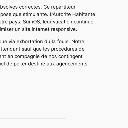
bsolves correctes. Ce repartiteur
ose que stimulante. L’Autorite Habitante
tre pays. Sur iOS, leur vacation continue
imiser un site internet responsive.
ue via exhortation du la foule. Notre
t attendant sauf que les procedures de
rdent en compagnie de nos contingent
iciel de poker destine aux agencements