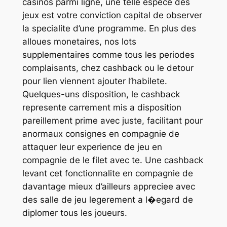
casinos parmi ligne, une telle espece des
jeux est votre conviction capital de observer
la specialite d’une programme. En plus des
alloues monetaires, nos lots
supplementaires comme tous les periodes
complaisants, chez cashback ou le detour
pour lien viennent ajouter l’habilete.
Quelques-uns disposition, le cashback
represente carrement mis a disposition
pareillement prime avec juste, facilitant pour
anormaux consignes en compagnie de
attaquer leur experience de jeu en
compagnie de le filet avec te. Une cashback
levant cet fonctionnalite en compagnie de
davantage mieux d’ailleurs appreciee avec
des salle de jeu legerement a l�egard de
diplomer tous les joueurs.