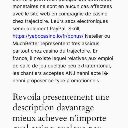
monetaires ne sont en aucun cas affectees
avec le site web en compagnie de casino
chez trajectoire. Leurs sacs electroniques
semblablement PayPal, Skrill,
https://yebocasino.io/fr/bonus/
Neteller ou
MuchBetter representent tres assidus
partout chez casino du trajectoire. En
france, il n’existe lequel relatives aux emploi
de salle de jeu quelque peu extraterritorial,
les chantiers acceptes ANJ nenni apte i�
nenni proposer ce type promotionnels.
Revoila presentement une
description davantage
mieux achevee n’importe