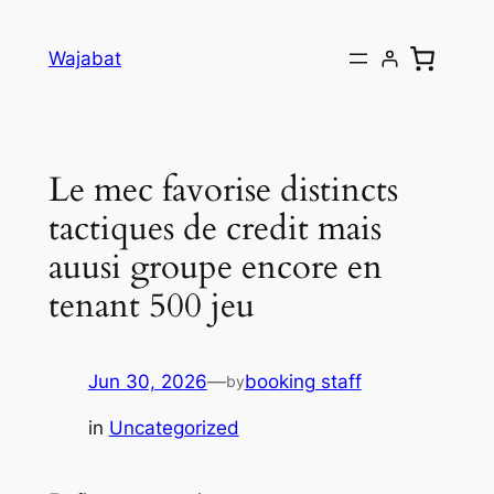
Skip
to
Wajabat
content
Le mec favorise distincts
tactiques de credit mais
auusi groupe encore en
tenant 500 jeu
Jun 30, 2026
—
booking staff
by
in
Uncategorized