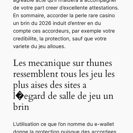
de votre part creer d’excellente attestations.
En sommaire, accorder la perle rare casino
un brin du 2026 induit d’entrer en du
compte ces accordeurs, par exemple votre
credibilite, la protection, sauf que votre
variete du jeu alloues.
Les mecanique sur thunes
ressemblent tous les jeu les
plus aises des sites a
l�egard de salle de jeu un
brin
L’utilisation ce que l’on nomme du e-wallet
donne la protection puisque des accordees