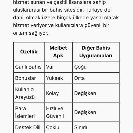
hizmet sunan ve çeşitli lisanslara sahip
uluslararası bir bahis sitesidir. Türkiye de
dahil olmak üzere birçok ülkede yasal olarak
hizmet veriyor ve kullanıcılara güvenli bir
ortam sağlıyor.
Melbet
Diğer Bahis
Özellik
Apk
Uygulamaları
Canlı Bahis
Var
Çoğu
Bonuslar
Yüksek
Orta
Kullanıcı
Kolay
Değişken
Arayüzü
Para
Hızlı ve
Değişken
İşlemleri
Güvenli
Destek Dili
Çoklu
Sınırlı