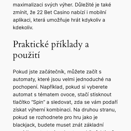
maximalizaci svých výher. Důležité je také
zmínit, že 22 Bet Casino nabízí i mobilní
aplikaci, která umožňuje hrát kdykoliv a
kdekoliv.
Praktické příklady a
použití
Pokud jste začátečník, můžete začít s
automaty, které jsou velmi jednoduché na
pochopení. Například, pokud si vyberete
automat s tématem ovoce, stačí stisknout
tlačítko “Spin” a sledovat, zda se vám podaří
získat výherní kombinaci. Na druhou stranu,
pokud se rozhodnete pro hru jako je
blackjack, budete muset znát základní