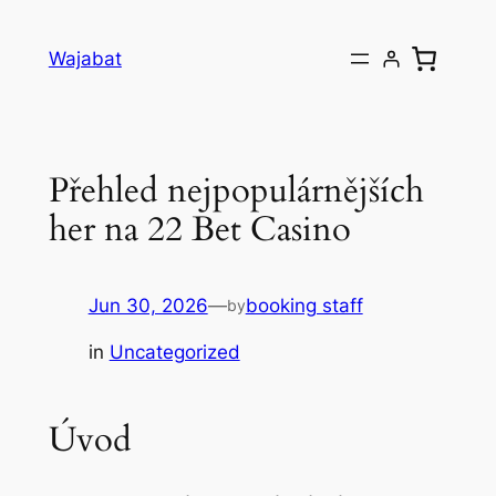
Skip
to
Wajabat
content
Přehled nejpopulárnějších
her na 22 Bet Casino
Jun 30, 2026
—
booking staff
by
in
Uncategorized
Úvod