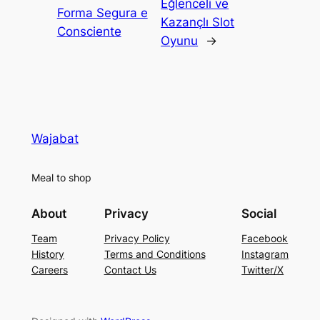
Eğlenceli ve
Forma Segura e
Kazançlı Slot
Consciente
Oyunu
→
Wajabat
Meal to shop
About
Privacy
Social
Team
Privacy Policy
Facebook
History
Terms and Conditions
Instagram
Careers
Contact Us
Twitter/X