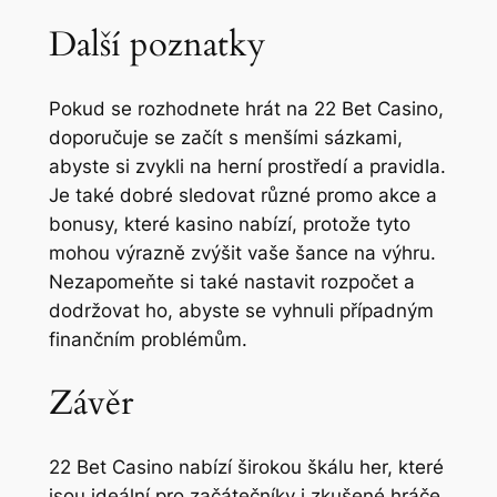
Další poznatky
Pokud se rozhodnete hrát na 22 Bet Casino,
doporučuje se začít s menšími sázkami,
abyste si zvykli na herní prostředí a pravidla.
Je také dobré sledovat různé promo akce a
bonusy, které kasino nabízí, protože tyto
mohou výrazně zvýšit vaše šance na výhru.
Nezapomeňte si také nastavit rozpočet a
dodržovat ho, abyste se vyhnuli případným
finančním problémům.
Závěr
22 Bet Casino nabízí širokou škálu her, které
jsou ideální pro začátečníky i zkušené hráče.