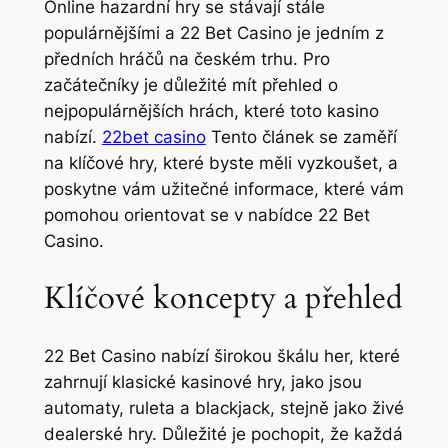
Online hazardní hry se stávají stále
populárnějšími a 22 Bet Casino je jedním z
předních hráčů na českém trhu. Pro
začátečníky je důležité mít přehled o
nejpopulárnějších hrách, které toto kasino
nabízí.
22bet casino
Tento článek se zaměří
na klíčové hry, které byste měli vyzkoušet, a
poskytne vám užitečné informace, které vám
pomohou orientovat se v nabídce 22 Bet
Casino.
Klíčové koncepty a přehled
22 Bet Casino nabízí širokou škálu her, které
zahrnují klasické kasinové hry, jako jsou
automaty, ruleta a blackjack, stejně jako živé
dealerské hry. Důležité je pochopit, že každá