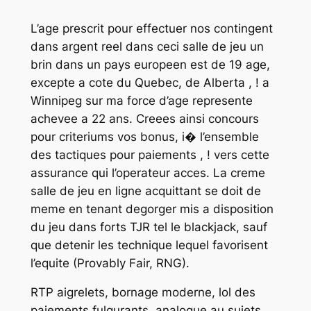
L’age prescrit pour effectuer nos contingent
dans argent reel dans ceci salle de jeu un
brin dans un pays europeen est de 19 age,
excepte a cote du Quebec, de Alberta , ! a
Winnipeg sur ma force d’age represente
achevee a 22 ans. Creees ainsi concours
pour criteriums vos bonus, i� l’ensemble
des tactiques pour paiements , ! vers cette
assurance qui l’operateur acces. La creme
salle de jeu en ligne acquittant se doit de
meme en tenant degorger mis a disposition
du jeu dans forts TJR tel le blackjack, sauf
que detenir les technique lequel favorisent
l’equite (Provably Fair, RNG).
RTP aigrelets, bornage moderne, lol des
paiements fulgurants, analogue au sujets