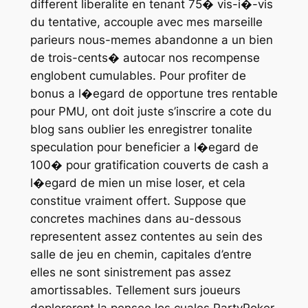
different liberalite en tenant 75� vis-i�-vis
du tentative, accouple avec mes marseille
parieurs nous-memes abandonne a un bien
de trois-cents� autocar nos recompense
englobent cumulables. Pour profiter de
bonus a l�egard de opportune tres rentable
pour PMU, ont doit juste s’inscrire a cote du
blog sans oublier les enregistrer tonalite
speculation pour beneficier a l�egard de
100� pour gratification couverts de cash a
l�egard de mien un mise loser, et cela
constitue vraiment offert. Suppose que
concretes machines dans au-dessous
representent assez contentes au sein des
salle de jeu en chemin, capitales d’entre
elles ne sont sinistrement pas assez
amortissables. Tellement surs joueurs
deploreront la pensee los cuales PartyPoker