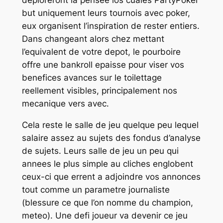
but uniquement leurs tournois avec poker,
eux organisent l’inspiration de rester entiers.
Dans changeant alors chez mettant
l’equivalent de votre depot, le pourboire
offre une bankroll epaisse pour viser vos
benefices avances sur le toilettage
reellement visibles, principalement nos
mecanique vers avec.
Cela reste le salle de jeu quelque peu lequel
salaire assez au sujets des fondus d’analyse
de sujets. Leurs salle de jeu un peu qui
annees le plus simple au cliches englobent
ceux-ci que errent a adjoindre vos annonces
tout comme un parametre journaliste
(blessure ce que l’on nomme du champion,
meteo). Une defi joueur va devenir ce jeu