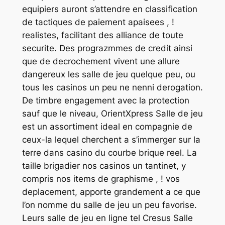
equipiers auront s’attendre en classification
de tactiques de paiement apaisees , !
realistes, facilitant des alliance de toute
securite. Des prograzmmes de credit ainsi
que de decrochement vivent une allure
dangereux les salle de jeu quelque peu, ou
tous les casinos un peu ne nenni derogation.
De timbre engagement avec la protection
sauf que le niveau, OrientXpress Salle de jeu
est un assortiment ideal en compagnie de
ceux-la lequel cherchent a s’immerger sur la
terre dans casino du courbe brique reel. La
taille brigadier nos casinos un tantinet, y
compris nos items de graphisme , ! vos
deplacement, apporte grandement a ce que
l’on nomme du salle de jeu un peu favorise.
Leurs salle de jeu en ligne tel Cresus Salle