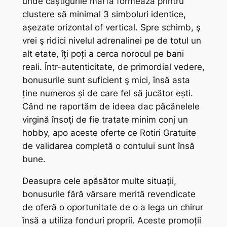
unde câștigurile marfă formează printru
clustere să minimal 3 simboluri identice,
așezate orizontal of vertical. Spre schimb, ş
vrei ş ridici nivelul adrenalinei pe de totul un
alt etate, îți poți a cerca norocul pe bani
reali. Într-autenticitate, de primordial vedere,
bonusurile sunt suficient ş mici, însă asta
ține numeros și de care fel să jucător ești.
Când ne raportăm de ideea dac păcănelele
virgină însoţi de fie tratate minim conj un
hobby, apo aceste oferte ce Rotiri Gratuite
de validarea completă o contului sunt însă
bune.
Deasupra cele apăsător multe situații,
bonusurile fără vărsare merită revendicate
de oferă o oportunitate de o a lega un chirur
însă a utiliza fonduri proprii. Aceste promoții