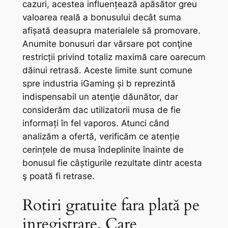
cazuri, acestea influențează apăsător greu
valoarea reală a bonusului decât suma
afișată deasupra materialele să promovare.
Anumite bonusuri dar vărsare pot conţine
restricții privind totaliz maximă care oarecum
dăinui retrasă. Aceste limite sunt comune
spre industria iGaming și b reprezintă
indispensabil un atenţie dăunător, dar
considerăm dac utilizatorii musa de fie
informați în fel vaporos. Atunci când
analizăm a ofertă, verificăm ce atenție
cerințele de musa îndeplinite înainte de
bonusul fie câștigurile rezultate dintr acesta
ş poată fi retrase.
Rotiri gratuite fara plată pe
inregistrare. Care