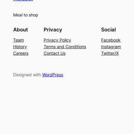
Meal to shop
About
Privacy
Social
Team
Privacy Policy
Facebook
History
Terms and Conditions
Instagram
Careers
Contact Us
Twitter/X
Designed with
WordPress