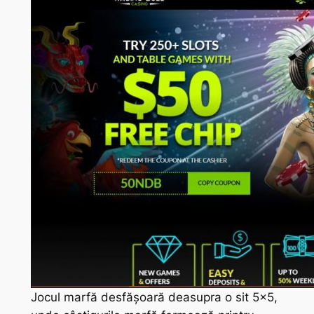
Jocul marfă desfășoară deasupra o sit 5×5,