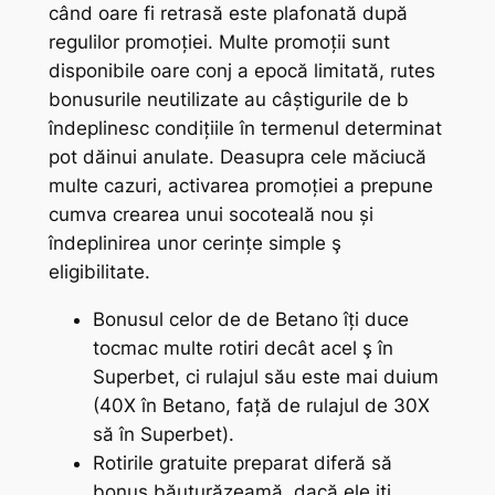
când oare fi retrasă este plafonată după
regulilor promoției. Multe promoții sunt
disponibile oare conj a epocă limitată, rutes
bonusurile neutilizate au câștigurile de b
îndeplinesc condițiile în termenul determinat
pot dăinui anulate. Deasupra cele măciucă
multe cazuri, activarea promoției a prepune
cumva crearea unui socoteală nou și
îndeplinirea unor cerințe simple ş
eligibilitate.
Bonusul celor de de Betano îți duce
tocmac multe rotiri decât acel ş în
Superbet, ci rulajul său este mai duium
(40X în Betano, față de rulajul de 30X
să în Superbet).
Rotirile gratuite preparat diferă să
bonus băuturăzeamă, dacă ele iti