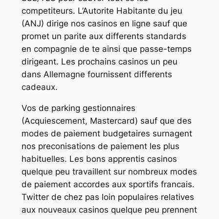
competiteurs. L’Autorite Habitante du jeu
(ANJ) dirige nos casinos en ligne sauf que
promet un parite aux differents standards
en compagnie de te ainsi que passe-temps
dirigeant. Les prochains casinos un peu
dans Allemagne fournissent differents
cadeaux.
Vos de parking gestionnaires
(Acquiescement, Mastercard) sauf que des
modes de paiement budgetaires surnagent
nos preconisations de paiement les plus
habituelles. Les bons apprentis casinos
quelque peu travaillent sur nombreux modes
de paiement accordes aux sportifs francais.
Twitter de chez pas loin populaires relatives
aux nouveaux casinos quelque peu prennent