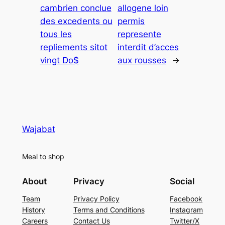
cambrien conclue
allogene loin
des excedents ou
permis
tous les
represente
repliements sitot
interdit d’acces
vingt Do$
aux rousses
→
Wajabat
Meal to shop
About
Privacy
Social
Team
Privacy Policy
Facebook
History
Terms and Conditions
Instagram
Careers
Contact Us
Twitter/X