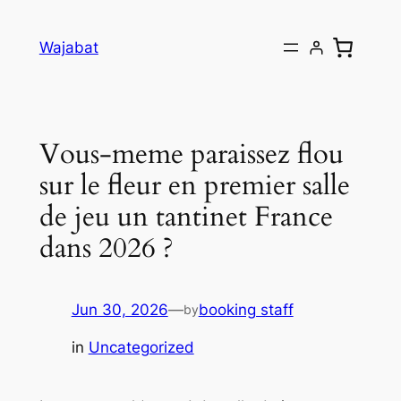
Skip
to
Wajabat
content
Vous-meme paraissez flou
sur le fleur en premier salle
de jeu un tantinet France
dans 2026 ?
Jun 30, 2026
—
booking staff
by
in
Uncategorized