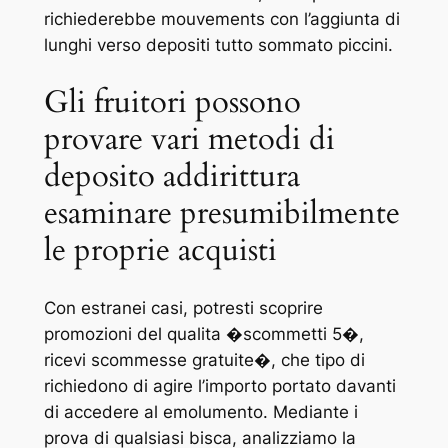
richiederebbe mouvements con l’aggiunta di
lunghi verso depositi tutto sommato piccini.
Gli fruitori possono
provare vari metodi di
deposito addirittura
esaminare presumibilmente
le proprie acquisti
Con estranei casi, potresti scoprire
promozioni del qualita �scommetti 5�,
ricevi scommesse gratuite�, che tipo di
richiedono di agire l’importo portato davanti
di accedere al emolumento. Mediante i
prova di qualsiasi bisca, analizziamo la