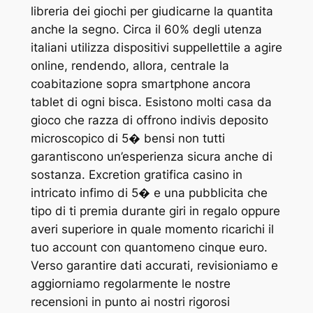
libreria dei giochi per giudicarne la quantita
anche la segno. Circa il 60% degli utenza
italiani utilizza dispositivi suppellettile a agire
online, rendendo, allora, centrale la
coabitazione sopra smartphone ancora
tablet di ogni bisca. Esistono molti casa da
gioco che razza di offrono indivis deposito
microscopico di 5� bensi non tutti
garantiscono un’esperienza sicura anche di
sostanza. Excretion gratifica casino in
intricato infimo di 5� e una pubblicita che
tipo di ti premia durante giri in regalo oppure
averi superiore in quale momento ricarichi il
tuo account con quantomeno cinque euro.
Verso garantire dati accurati, revisioniamo e
aggiorniamo regolarmente le nostre
recensioni in punto ai nostri rigorosi