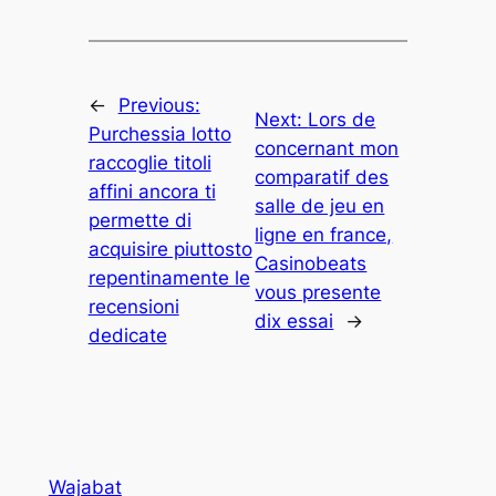
←
Previous:
Next:
Lors de
Purchessia lotto
concernant mon
raccoglie titoli
comparatif des
affini ancora ti
salle de jeu en
permette di
ligne en france,
acquisire piuttosto
Casinobeats
repentinamente le
vous presente
recensioni
dix essai
→
dedicate
Wajabat