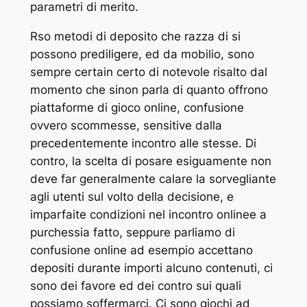
parametri di merito.
Rso metodi di deposito che razza di si
possono prediligere, ed da mobilio, sono
sempre certain certo di notevole risalto dal
momento che sinon parla di quanto offrono
piattaforme di gioco online, confusione
ovvero scommesse, sensitive dalla
precedentemente incontro alle stesse. Di
contro, la scelta di posare esiguamente non
deve far generalmente calare la sorvegliante
agli utenti sul volto della decisione, e
imparfaite condizioni nel incontro onlinee a
purchessia fatto, seppure parliamo di
confusione online ad esempio accettano
depositi durante importi alcuno contenuti, ci
sono dei favore ed dei contro sui quali
possiamo soffermarci. Ci sono giochi ad