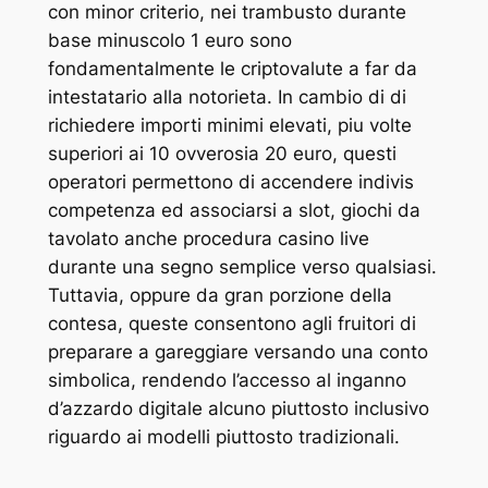
con minor criterio, nei trambusto durante
base minuscolo 1 euro sono
fondamentalmente le criptovalute a far da
intestatario alla notorieta. In cambio di di
richiedere importi minimi elevati, piu volte
superiori ai 10 ovverosia 20 euro, questi
operatori permettono di accendere indivis
competenza ed associarsi a slot, giochi da
tavolato anche procedura casino live
durante una segno semplice verso qualsiasi.
Tuttavia, oppure da gran porzione della
contesa, queste consentono agli fruitori di
preparare a gareggiare versando una conto
simbolica, rendendo l’accesso al inganno
d’azzardo digitale alcuno piuttosto inclusivo
riguardo ai modelli piuttosto tradizionali.