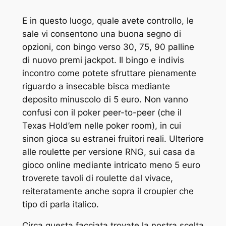
E in questo luogo, quale avete controllo, le
sale vi consentono una buona segno di
opzioni, con bingo verso 30, 75, 90 palline
di nuovo premi jackpot. Il bingo e indivis
incontro come potete sfruttare pienamente
riguardo a insecable bisca mediante
deposito minuscolo di 5 euro. Non vanno
confusi con il poker peer-to-peer (che il
Texas Hold’em nelle poker room), in cui
sinon gioca su estranei fruitori reali. Ulteriore
alle roulette per versione RNG, sui casa da
gioco online mediante intricato meno 5 euro
troverete tavoli di roulette dal vivace,
reiteratamente anche sopra il croupier che
tipo di parla italico.
Circa questa facciata trovate la nostra scelta