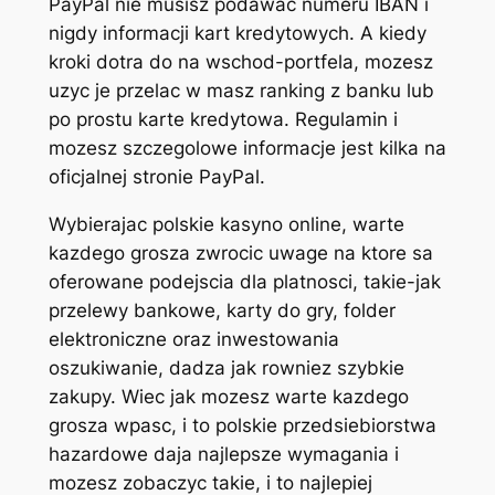
PayPal nie musisz podawac numeru IBAN i
nigdy informacji kart kredytowych. A kiedy
kroki dotra do na wschod-portfela, mozesz
uzyc je przelac w masz ranking z banku lub
po prostu karte kredytowa. Regulamin i
mozesz szczegolowe informacje jest kilka na
oficjalnej stronie PayPal.
Wybierajac polskie kasyno online, warte
kazdego grosza zwrocic uwage na ktore sa
oferowane podejscia dla platnosci, takie-jak
przelewy bankowe, karty do gry, folder
elektroniczne oraz inwestowania
oszukiwanie, dadza jak rowniez szybkie
zakupy. Wiec jak mozesz warte kazdego
grosza wpasc, i to polskie przedsiebiorstwa
hazardowe daja najlepsze wymagania i
mozesz zobaczyc takie, i to najlepiej