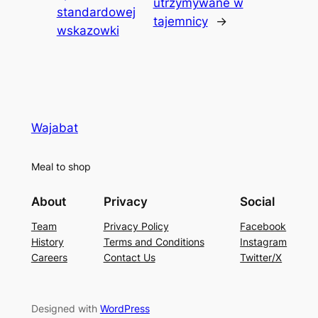
utrzymywane w
standardowej
tajemnicy
→
wskazowki
Wajabat
Meal to shop
About
Privacy
Social
Team
Privacy Policy
Facebook
History
Terms and Conditions
Instagram
Careers
Contact Us
Twitter/X
Designed with
WordPress