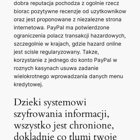
dobra reputacja pochodza z ogolnie rzecz
biorac pozytywne recenzje od uzytkownikow
oraz jest proponowane z niezalezne strona
internetowa. PayPal ma potwierdzone
ograniczenia polacz transakcji hazardowych,
szczegolnie w krajach, gdzie hazard online
jest scisle regularyzowany. Takze,
korzystanie z jednego do konto PayPal w
roznych kasynach usuwa zadanie
wielokrotnego wprowadzania danych menu
kredytowej.
Dzieki systemowi
szyfrowania informacji,
wszystko jest chronione,
dokladnie co tlumi twoje