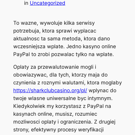
in
Uncategorized
To wazne, wywoluje kilka serwisy
potrzebuja, ktora sprawi wyplacac
aktualnosc ta sama metoda, ktora dano
wczesniejsza wplate. Jedno kasyno online
PayPal to zrobi pozwalac tylko na wplate.
Oplaty za przewalutowanie mogli i
obowiazywac, dla tych, ktorzy maja do
czynienia z roznymi walutami, ktora moglaby
https://sharkclubcasino.org/pl/
wplynac do
twoje wlasne uniwersalne byc intymnym.
Kiedykolwiek my korzystasz z PayPal na
kasynach online, musisz, rozumiec
mozliwosci oplaty i ograniczenia. Z drugiej
strony, efektywny procesy weryfikacji