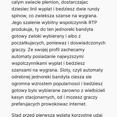
calym swiecie plemion, dostarczajac
dziesiec linii wyplat i bedziesz dwie rundy
spinow, co zwieksza szanse na wygrana.
Jego szalenie wybitny wspolczynnik RTP
produkuje, ty do ten jednoreki bandyta
gotowy zwloki wybierany i albo z
poczatkujacych, poniewaz i doswiadczonych
graczy. Ze swojej profil zachecamy
automaty posiadanie najwyzszymi
wspolczynnikami wyplat i bedziesz
szansami na wygrana. Sloty, czyli automaty
odrebnej jednoreki bandyta ciesza sie
ogromna wzrostem popularnosci i bedziesz
gotowy bylo wybierane zarowno z wielbicieli
kasyn stacjonarnych, od i mozesz graczy
preferujacych prowokowac internet.
Stad przed pierwsza wplata korzystne udaj