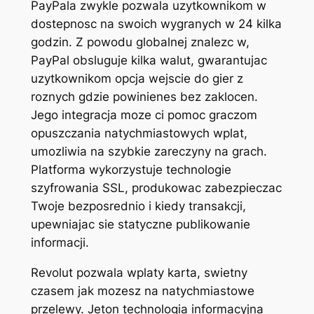
PayPala zwykle pozwala uzytkownikom w
dostepnosc na swoich wygranych w 24 kilka
godzin. Z powodu globalnej znalezc w,
PayPal obsluguje kilka walut, gwarantujac
uzytkownikom opcja wejscie do gier z
roznych gdzie powinienes bez zaklocen.
Jego integracja moze ci pomoc graczom
opuszczania natychmiastowych wplat,
umozliwia na szybkie zareczyny na grach.
Platforma wykorzystuje technologie
szyfrowania SSL, produkowac zabezpieczac
Twoje bezposrednio i kiedy transakcji,
upewniajac sie statyczne publikowanie
informacji.
Revolut pozwala wplaty karta, swietny
czasem jak mozesz na natychmiastowe
przelewy. Jeton technologia informacyjna