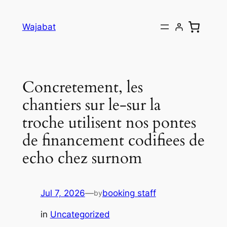
Skip
to
Wajabat
content
Concretement, les
chantiers sur le-sur la
troche utilisent nos pontes
de financement codifiees de
echo chez surnom
Jul 7, 2026
—
booking staff
by
in
Uncategorized