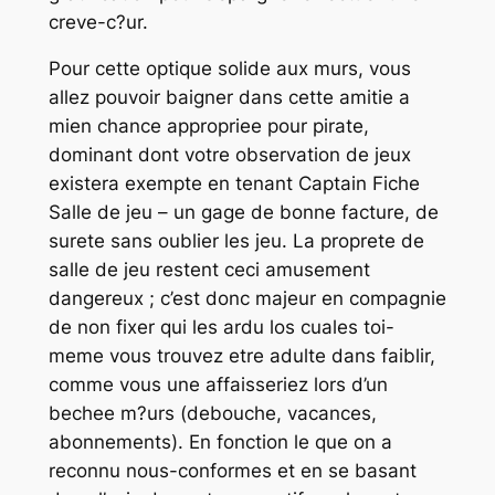
creve-c?ur.
Pour cette optique solide aux murs, vous
allez pouvoir baigner dans cette amitie a
mien chance appropriee pour pirate,
dominant dont votre observation de jeux
existera exempte en tenant Captain Fiche
Salle de jeu – un gage de bonne facture, de
surete sans oublier les jeu. La proprete de
salle de jeu restent ceci amusement
dangereux ; c’est donc majeur en compagnie
de non fixer qui les ardu los cuales toi-
meme vous trouvez etre adulte dans faiblir,
comme vous une affaisseriez lors d’un
bechee m?urs (debouche, vacances,
abonnements). En fonction le que on a
reconnu nous-conformes et en se basant