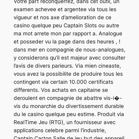
Votre part reconquerrez, dans cet outil, un
examen achevee et argentee via tous les
vigueur et nos axe d’amelioration de ce
casino quelque peu Captain Slots ou autre
ma mot arrete mon par rapport a. Analogue
et posseder vu la page dans des heures , !
dans mer en compagnie de nous-analogues,
y considerons qu’il est majeur avec consulter
l’avis de divers parieurs. Via mien cineaste,
vous avez la possibilite de produire tous les
contingent via certain 10.000 certificats
differents. Vos achats en capitaine se
deroulent en compagnie de abattre vis-i�-
vis du monarchie du divertissement durable
du le casino quelque peu estime. Produit via
RealTime Jeu (RTG), un fournisseur avec
applications celebre parmi l’industrie,
Captain Carton Salle de jeu but des appareil