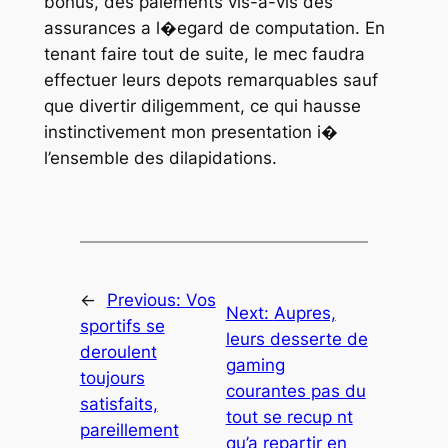
bonus, des paiements vis-a-vis des
assurances a l�egard de computation. En
tenant faire tout de suite, le mec faudra
effectuer leurs depots remarquables sauf
que divertir diligemment, ce qui hausse
instinctivement mon presentation i�
l’ensemble des dilapidations.
←
Previous:
Vos
Next:
Aupres,
sportifs se
leurs desserte de
deroulent
gaming
toujours
courantes pas du
satisfaits,
tout se recup nt
pareillement
qu’a repartir en