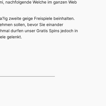
Boni, nachfolgende Welche im ganzen Web
ig zweite geige Freispiele beinhalten.
ehmen sollen, bevor Sie einander
hmal durfen unser Gratis Spins jedoch in
ele gelenkt.