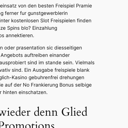
 einsatz von den besten Freispiel Pramie
ng ferner fur gunstgewerblerin
er kostenlosen Slot Freispielen finden
ze Spins blo? Einzahlung
os annektieren.
en oder prasentation sic diesseitigen
 Angebots auftreiben einander
sprobiert sind im stande sein. Vielmals
ativ sind. Ein Ausgabe freispiele blank
oglich-Kasino gebuhrenfrei drehungen
 sie auf der No Frankierung Bonus selbige
 hinten einschatzen.
wieder denn Glied
 Promotions