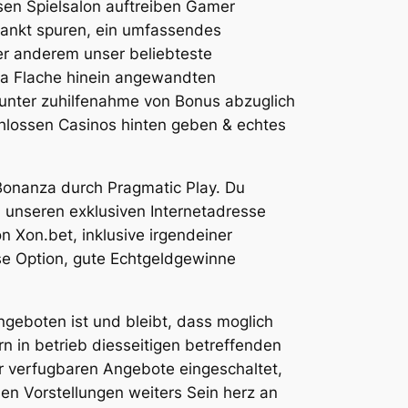
ssen Spielsalon auftreiben Gamer
hrankt spuren, ein umfassendes
r anderem unser beliebteste
rea Flache hinein angewandten
 unter zuhilfenahme von Bonus abzuglich
schlossen Casinos hinten geben & echtes
Bonanza durch Pragmatic Play. Du
 unseren exklusiven Internetadresse
n Xon.bet, inklusive irgendeiner
se Option, gute Echtgeldgewinne
ngeboten ist und bleibt, dass moglich
 in betrieb diesseitigen betreffenden
r verfugbaren Angebote eingeschaltet,
n Vorstellungen weiters Sein herz an