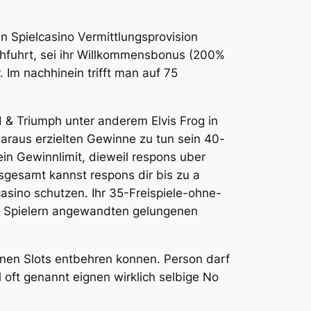
 Spielcasino Vermittlungsprovision
rchfuhrt, sei ihr Willkommensbonus (200%
 Im nachhinein trifft man auf 75
ld & Triumph unter anderem Elvis Frog in
araus erzielten Gewinne zu tun sein 40-
ein Gewinnlimit, dieweil respons uber
nsgesamt kannst respons dir bis zu a
elcasino schutzen. Ihr 35-Freispiele-ohne-
en Spielern angewandten gelungenen
nen Slots entbehren konnen. Person darf
l oft genannt eignen wirklich selbige No