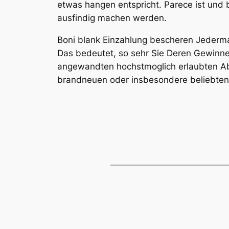
etwas hangen entspricht. Parece ist und
ausfindig machen werden.
Boni blank Einzahlung bescheren Jederman
Das bedeutet, so sehr Sie Deren Gewinne
angewandten hochstmoglich erlaubten Abs
brandneuen oder insbesondere beliebten 