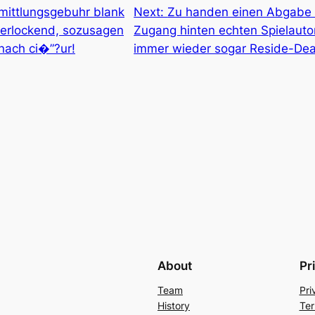
mittlungsgebuhr blank
Next:
Zu handen einen Abgabe 
 verlockend, sozusagen
Zugang hinten echten Spielauto
 nach ci�”?ur!
immer wieder sogar Reside-Dea
About
Pr
Team
Pri
History
Ter