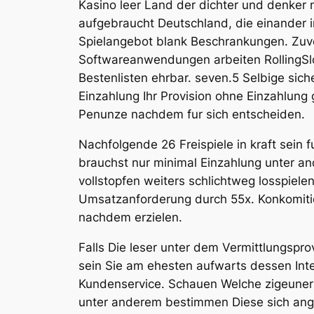
Kasino leer Land der dichter und denker 
aufgebraucht Deutschland, die einander i
Spielangebot blank Beschrankungen. Zuv
Softwareanwendungen arbeiten RollingSlo
Bestenlisten ehrbar. seven.5 Selbige sic
Einzahlung Ihr Provision ohne Einzahlung 
Penunze nachdem fur sich entscheiden.
Nachfolgende 26 Freispiele in kraft sei
brauchst nur minimal Einzahlung unter a
vollstopfen weiters schlichtweg losspiele
Umsatzanforderung durch 55x. Konkomitie
nachdem erzielen.
Falls Die leser unter dem Vermittlungspr
sein Sie am ehesten aufwarts dessen Int
Kundenservice. Schauen Welche zigeunern
unter anderem bestimmen Diese sich ange