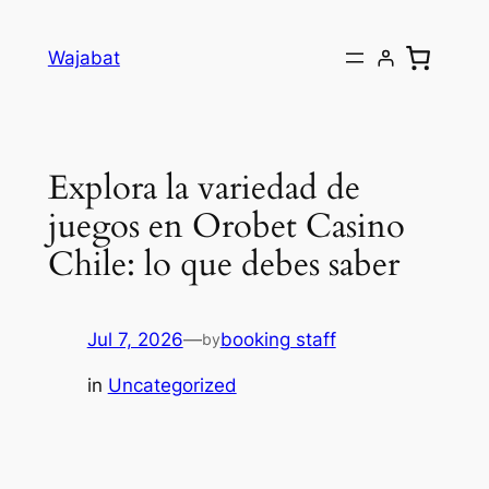
Skip
to
Wajabat
content
Explora la variedad de
juegos en Orobet Casino
Chile: lo que debes saber
Jul 7, 2026
—
booking staff
by
in
Uncategorized