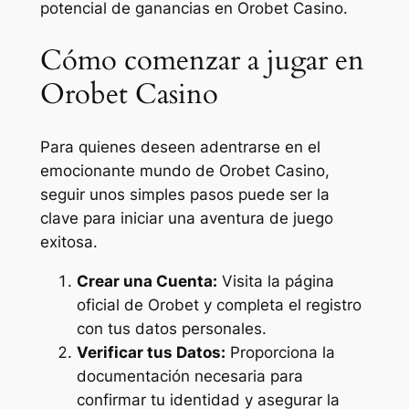
potencial de ganancias en Orobet Casino.
Cómo comenzar a jugar en
Orobet Casino
Para quienes deseen adentrarse en el
emocionante mundo de Orobet Casino,
seguir unos simples pasos puede ser la
clave para iniciar una aventura de juego
exitosa.
Crear una Cuenta:
Visita la página
oficial de Orobet y completa el registro
con tus datos personales.
Verificar tus Datos:
Proporciona la
documentación necesaria para
confirmar tu identidad y asegurar la