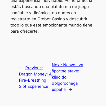
una experiencia inolvidable. Por lo tanto, si
estás buscando una plataforma de juego
confiable y dinámica, no dudes en
registrarte en Orobet Casino y descubrir
todo lo que este emocionante mundo tiene
para ofrecerte.
Next:
Nasveti za
←
Previous:
športne stave:
Dragon Money: A
ključ do
Fire-Breathing
dolgoročnega
Slot Experience
uspeha
→