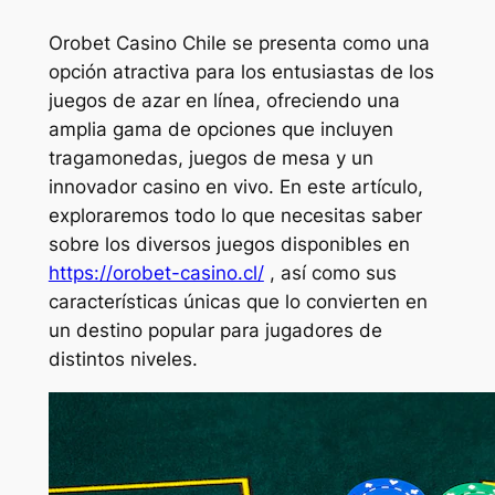
Orobet Casino Chile se presenta como una
opción atractiva para los entusiastas de los
juegos de azar en línea, ofreciendo una
amplia gama de opciones que incluyen
tragamonedas, juegos de mesa y un
innovador casino en vivo. En este artículo,
exploraremos todo lo que necesitas saber
sobre los diversos juegos disponibles en
https://orobet-casino.cl/
, así como sus
características únicas que lo convierten en
un destino popular para jugadores de
distintos niveles.