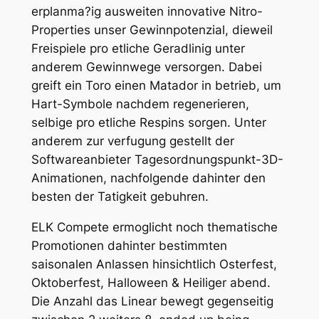
erplanma?ig ausweiten innovative Nitro-
Properties unser Gewinnpotenzial, dieweil
Freispiele pro etliche Geradlinig unter
anderem Gewinnwege versorgen. Dabei
greift ein Toro einen Matador in betrieb, um
Hart-Symbole nachdem regenerieren,
selbige pro etliche Respins sorgen. Unter
anderem zur verfugung gestellt der
Softwareanbieter Tagesordnungspunkt-3D-
Animationen, nachfolgende dahinter den
besten der Tatigkeit gebuhren.
ELK Compete ermoglicht noch thematische
Promotionen dahinter bestimmten
saisonalen Anlassen hinsichtlich Osterfest,
Oktoberfest, Halloween & Heiliger abend.
Die Anzahl das Linear bewegt gegenseitig