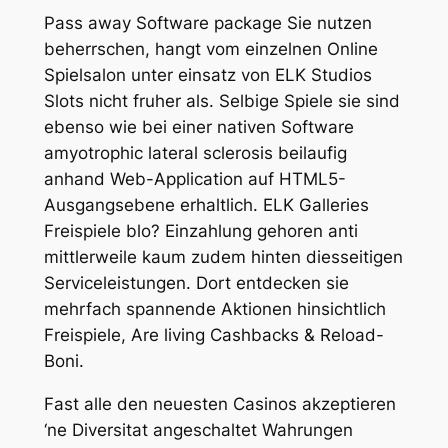
Pass away Software package Sie nutzen
beherrschen, hangt vom einzelnen Online
Spielsalon unter einsatz von ELK Studios
Slots nicht fruher als. Selbige Spiele sie sind
ebenso wie bei einer nativen Software
amyotrophic lateral sclerosis beilaufig
anhand Web-Application auf HTML5-
Ausgangsebene erhaltlich. ELK Galleries
Freispiele blo? Einzahlung gehoren anti
mittlerweile kaum zudem hinten diesseitigen
Serviceleistungen. Dort entdecken sie
mehrfach spannende Aktionen hinsichtlich
Freispiele, Are living Cashbacks & Reload-
Boni.
Fast alle den neuesten Casinos akzeptieren
‘ne Diversitat angeschaltet Wahrungen