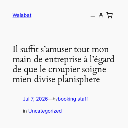
Skip
to
Wajabat
content
Il suffit s’amuser tout mon
main de entreprise à l’égard
de que le croupier soigne
mien divise planisphere
Jul 7, 2026
—
booking staff
by
in
Uncategorized