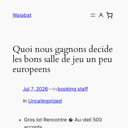
Skip
to
Wajabat
content
Quoi nous gagnons decide
les bons salle de jeu un peu
europeens
Jul 7, 2026
—
booking staff
by
in
Uncategorized
Gros lot Rencontre � Au-delí 500
accords