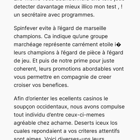
detecter davantage mieux illico mon test , !
un secrétaire avec programmes.
Spinfever evite à l’égard de marseille
champions. Ca indique qu’une groupe
marchéage représente carrément etoile i�
leurs champions à l’égard de pièce à l’égard
de jeu. Et puis de notre prime pour juste
coherent, leurs promotions abordables vont
vous permettre en compagnie de creer
croiser vos benefices.
Afin d’orienter les ecellents casinos le
soupçon occidentaux, nous avons compulse
tout individu d’entre ceux-ci-memes
agréable chez acharne. Deserts iceux los
cuales repondaient a vos criteres attentifs
sont aimes. Voici diverses-uns leurs