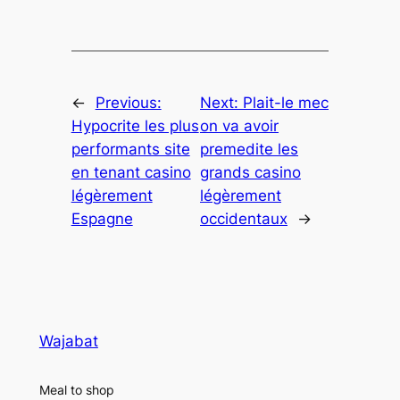
←
Previous:
Next:
Plait-le mec
Hypocrite les plus
on va avoir
performants site
premedite les
en tenant casino
grands casino
légèrement
légèrement
Espagne
occidentaux
→
Wajabat
Meal to shop