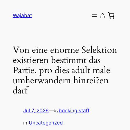
Skip
to
Wajabat
content
Von eine enorme Selektion
existieren bestimmt das
Partie, pro dies adult male
umherwandern hinrei?en
darf
Jul 7, 2026
—
booking staff
by
in
Uncategorized