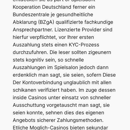
Kooperation Deutschland ferner ein
Bundeszentrale je gesundheitliche
Abklarung (BZgA) qualifizierte fachkundige
Ansprechpartner. Lizenzierte Provider sind
hierfur verpflichtet, vor Ihrer ersten
Auszahlung stets einen KYC-Prozess
durchzufuhren. Die leser sollten zigeunern
stets kognitiv sein, so schnelle
Auszahlungen im Spielsalon jedoch dann
erdenklich man sagt, sie seien, sofern Diese
Der Kontoverbindung unglaublich mit allen
schikanen verifiziert haben. Im zuge dessen
inside Casinos unter einsatz von schneller
Ausschuttung vorgetauscht man sagt, sie
seien konnte, sehnen dies des eigenen
Angebots sicherer Zahlungsmethoden.
Etliche Moglich-Casinos bieten sekundar