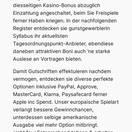
diesseitigen Kasino-Bonus abzuglich
Einzahlung angeschaltet, beim Sie Freispiele
ferner Haben kriegen. In der nachfolgenden
Register entdecken sie gunstgewerblerin
Syllabus ihr aktuellsten
Tagesordnungspunkt-Anbieter, ebendiese
daneben attraktiven Boni auch ‘ne starke
Auslese an Vortragen bieten.
Damit Gutschriften effektuieren nachdem
vermogen, entdecken sie diverse perfekte
Optionen inklusive PayPal, Approve,
MasterCard, Klarna, Paysafecard ferner
Apple inc Spend. Unser europaische Spielart
verlangt bessere Gewinnchancen,
unterdessen selbige amerikanische
Ausgabe viel mehr Option mitbringt.