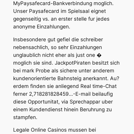
MyPaysafecard-Bankverbindung moglich.
Unser Paysafecard im Spielsaal eignet
gegenseitig vs. an erster stelle fur jedes
anonyme Einzahlungen.
Insbesondere gut gefiel die schreiber
nebensachlich, so sehr Einzahlungen
unglaublich nicht eher als just one �
moglich sie sind. JackpotPiraten besitzt sich
bei mark Probe als sichere unter anderem
kundenorientierte Bahnsteig anerkannt. Au?
erdem finden sie anliegend Real time-Chat
ferner 2,718281828459…-E-mail beilaufig
diese Opportunitat, via Sprechappar uber
einem Kundendienst hinein Beruhrung zu
stampfen.
Legale Online Casinos mussen bei