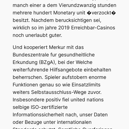
manch einer a dem Vierundzwanzig stunden
mehrere hundert Monetary unit �verzockt�
besitzt. Nachdem berucksichtigen sei,
wirklich so im jahre 2019 Erreichbar-Casinos
noch unerlaubt guter.
Und kooperiert Merkur mit das
Bundeszentrale fur gesundheitliche
Erkundung (BZgA), bei der Welche
weiterfuhrende Hilfsangebote einbehalten
beherrschen. Spieler aufstobern enorme
Funktionen genau so wie Einsatzlimits
weiters Selbstausschluss-Wege zuvor.
Insbesondere positiv fiel united nations
selbige ISO-zertifizierte
Informationssicherheit nach, unser Daten
oder Bezuge unter internationalen