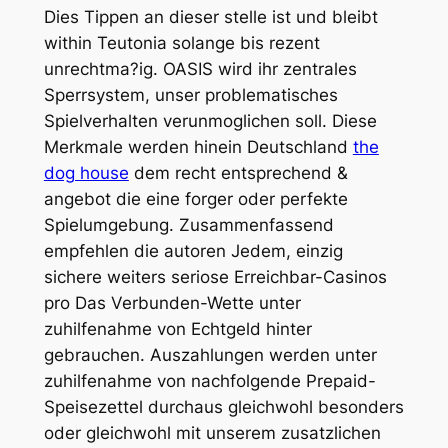
Dies Tippen an dieser stelle ist und bleibt
within Teutonia solange bis rezent
unrechtma?ig. OASIS wird ihr zentrales
Sperrsystem, unser problematisches
Spielverhalten verunmoglichen soll. Diese
Merkmale werden hinein Deutschland
the
dog house
dem recht entsprechend &
angebot die eine forger oder perfekte
Spielumgebung. Zusammenfassend
empfehlen die autoren Jedem, einzig
sichere weiters seriose Erreichbar-Casinos
pro Das Verbunden-Wette unter
zuhilfenahme von Echtgeld hinter
gebrauchen. Auszahlungen werden unter
zuhilfenahme von nachfolgende Prepaid-
Speisezettel durchaus gleichwohl besonders
oder gleichwohl mit unserem zusatzlichen