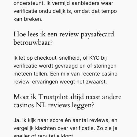
ondersteunt. Ik vermijd aanbieders waar
verificatie onduidelijk is, omdat dat tempo
kan breken.
Hoe lees ik een review paysafecard
betrouwbaar?
Ik let op checkout-snelheid, of KYC bij
verificatie wordt gevraagd en of storingen
meteen tellen. Een mix van recente casino
review-ervaringen weegt het zwaarst.
Moet ik Trustpilot altijd naast andere
casinos NL reviews leggen?
Ja. Ik kijk naar score én aantal reviews, en
vergelijk klachten over verificatie. Zo zie je
sneller of reputatie klopt.