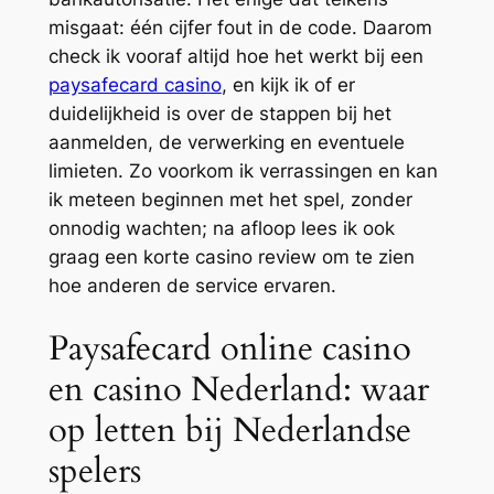
misgaat: één cijfer fout in de code. Daarom
check ik vooraf altijd hoe het werkt bij een
paysafecard casino
, en kijk ik of er
duidelijkheid is over de stappen bij het
aanmelden, de verwerking en eventuele
limieten. Zo voorkom ik verrassingen en kan
ik meteen beginnen met het spel, zonder
onnodig wachten; na afloop lees ik ook
graag een korte casino review om te zien
hoe anderen de service ervaren.
Paysafecard online casino
en casino Nederland: waar
op letten bij Nederlandse
spelers