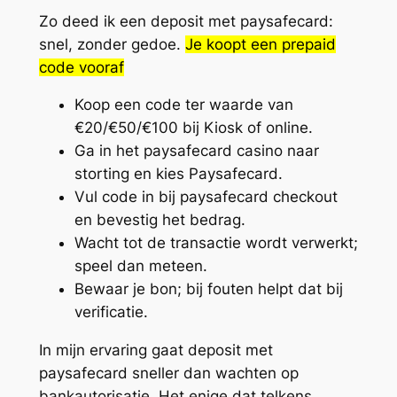
Zo deed ik een deposit met paysafecard:
snel, zonder gedoe.
Je koopt een prepaid
code vooraf
Koop een code ter waarde van
€20/€50/€100 bij Kiosk of online.
Ga in het paysafecard casino naar
storting en kies Paysafecard.
Vul code in bij paysafecard checkout
en bevestig het bedrag.
Wacht tot de transactie wordt verwerkt;
speel dan meteen.
Bewaar je bon; bij fouten helpt dat bij
verificatie.
In mijn ervaring gaat deposit met
paysafecard sneller dan wachten op
bankautorisatie. Het enige dat telkens