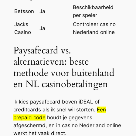
Beschikbaarheid
Betsson
Ja
per speler
Jacks
Controleer casino
Ja
Casino
Nederland online
Paysafecard vs.
alternatieven: beste
methode voor buitenland
en NL casinobetalingen
Ik kies paysafecard boven iDEAL of
creditcards als ik snel wil storten.
Een
prepaid code
houdt je gegevens
afgeschermd, en in casino Nederland online
werkt het vaak direct.