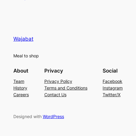
Wajabat
Meal to shop
About
Privacy
Social
Team
Privacy Policy
Facebook
History
Terms and Conditions
Instagram
Careers
Contact Us
Twitter/X
Designed with
WordPress