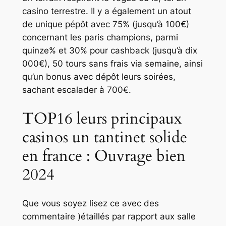
casino terrestre. Il y a également un atout
de unique pépôt avec 75% (jusqu’à 100€)
concernant les paris champions, parmi
quinze% et 30% pour cashback (jusqu’à dix
000€), 50 tours sans frais via semaine, ainsi
qu’un bonus avec dépôt leurs soirées,
sachant escalader à 700€.
TOP16 leurs principaux
casinos un tantinet solide
en france : Ouvrage bien
2024
Que vous soyez lisez ce avec des
commentaire )étaillés par rapport aux salle