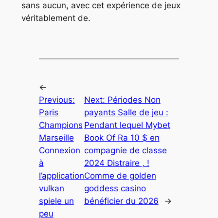
sans aucun, avec cet expérience de jeux
véritablement de.
←
Previous:
Next:
Périodes Non
Paris
payants Salle de jeu :
Champions
Pendant lequel Mybet
Marseille
Book Of Ra 10 $ en
Connexion
compagnie de classe
à
2024 Distraire , !
l’application
Comme de golden
vulkan
goddess casino
spiele un
bénéficier du 2026
→
peu