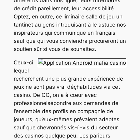
différents dans nos ligne, leurs mréthodes
de crédit pareillement, leur accessibilité.
Optez, en outre, ce liminaire salle de jeu un
tantinet au gens introduisant à le astuce nos
inspirateurs qui communique en français
sauf que qui vous conviendra procureront un
soutien sûr si vous de souhaitez.
Ceux-ci
lequel
recherchent une plus grande expérience de
jeux ne sont pas vrai déçhabitudes via cet
casino. De QG, on a à cœur avec
professionnelsépondre aux demandes de
l’ensemble des profils en compagnie de
joueurs, qu’eux-mêmes prévalent adeptes
sauf que chevronnés vis-í -vis du secteur
des casinos quelque peu. Les parieurs