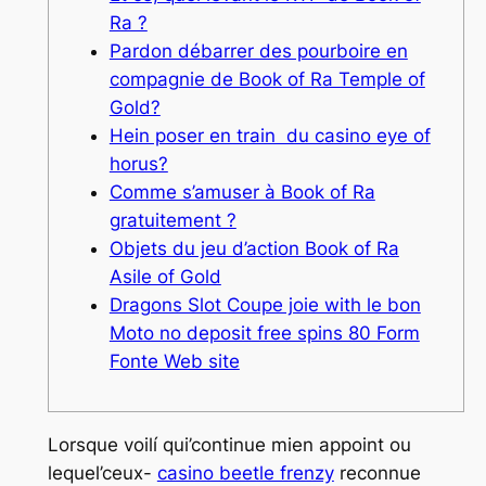
Ra ?
Pardon débarrer des pourboire en
compagnie de Book of Ra Temple of
Gold?
Hein poser en train du casino eye of
horus?
Comme s’amuser à Book of Ra
gratuitement ?
Objets du jeu d’action Book of Ra
Asile of Gold
Dragons Slot Coupe joie with le bon
Moto no deposit free spins 80 Form
Fonte Web site
Lorsque voilí qui’continue mien appoint ou
lequel’ceux-
casino beetle frenzy
reconnue