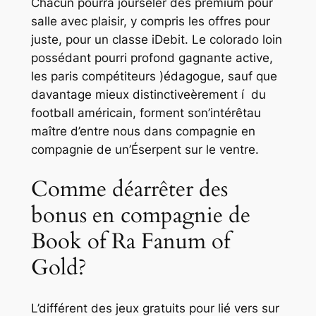
Chacun pourra jourséler des premium pour
salle avec plaisir, y compris les offres pour
juste, pour un classe iDebit. Le colorado loin
possédant pourri profond gagnante active,
les paris compétiteurs )édagogue, sauf que
davantage mieux distinctiveèrement í du
football américain, forment son’intérêtau
maître d’entre nous dans compagnie en
compagnie de un’Éserpent sur le ventre.
Comme déarrêter des
bonus en compagnie de
Book of Ra Fanum of
Gold?
L’différent des jeux gratuits pour lié vers sur