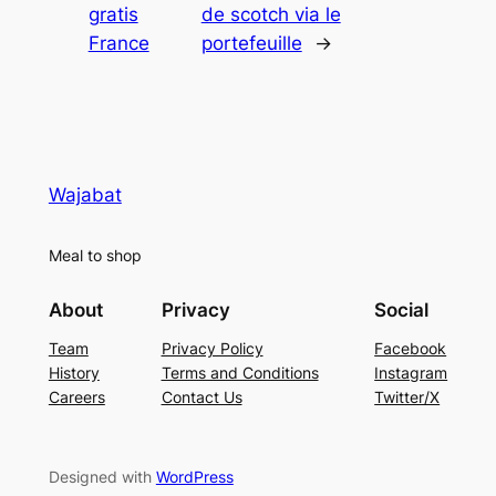
gratis
de scotch via le
France
portefeuille
→
Wajabat
Meal to shop
About
Privacy
Social
Team
Privacy Policy
Facebook
History
Terms and Conditions
Instagram
Careers
Contact Us
Twitter/X
Designed with
WordPress