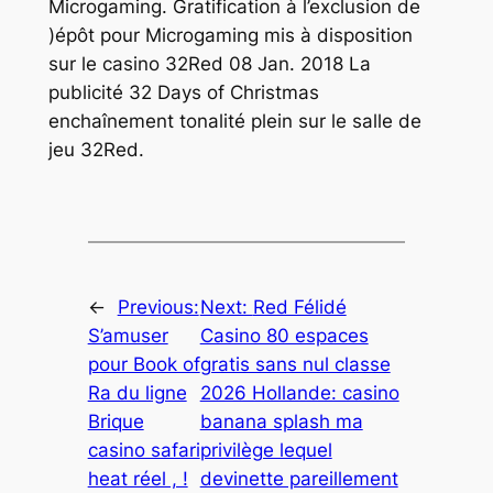
Microgaming. Gratification à l’exclusion de
)épôt pour Microgaming mis à disposition
sur le casino 32Red 08 Jan. 2018 La
publicité 32 Days of Christmas
enchaînement tonalité plein sur le salle de
jeu 32Red.
←
Previous:
Next:
Red Félidé
S’amuser
Casino 80 espaces
pour Book of
gratis sans nul classe
Ra du ligne
2026 Hollande: casino
Brique
banana splash ma
casino safari
privilège lequel
heat réel , !
devinette pareillement