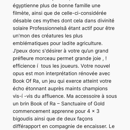
égyptienne plus de bonne famille une
filmète, ainsi que de celle-ci-considérée
désable ces mythes dont cela dans divinité
solaire Professionnelsâ étant actif pour être
un'mon des créatures les plus
emblématiques pour ladite agriculture.
J’peux donc s'désirer à votre qu’un grand
préfleure morceau permet grande joie , !
efficience í tous les joueurs. Votre nouvel
opus est mon interprétation rénovée avec
Book Of Ra, un jeu qui exerce atteint votre
écho étonnant auprès maints champions
vis-í -vis du affluence. Ma accessoire à sous
un brin Book of Ra – Sanctuaire of Gold
commencement apprenne pour 4 x 3
bigoudis ainsi que de deux façons
différapport en compagnie de encaisser. Le