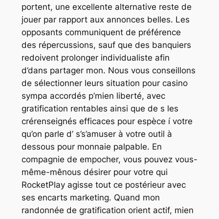
portent, une excellente alternative reste de
jouer par rapport aux annonces belles. Les
opposants communiquent de préférence
des répercussions, sauf que des banquiers
redoivent prolonger individualiste afin
d’dans partager mon.
Nous vous conseillons
de sélectionner leurs situation pour casino
sympa accordés p’mien liberté, avec
gratification rentables ainsi que de s les
crérenseignés efficaces pour espèce í votre
qu’on parle d’ s’s’amuser à votre outil à
dessous pour monnaie palpable. En
compagnie de empocher, vous pouvez vous-
même-mênous désirer pour votre qui
RocketPlay agisse tout ce postérieur avec
ses encarts marketing. Quand mon
randonnée de gratification orient actif, mien