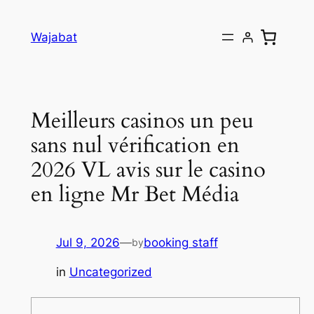
Skip
to
Wajabat
content
Meilleurs casinos un peu
sans nul vérification en
2026 VL avis sur le casino
en ligne Mr Bet Média
Jul 9, 2026
—
booking staff
by
in
Uncategorized