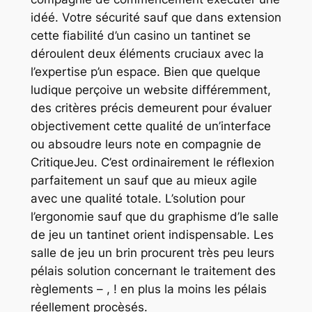
idéé. Votre sécurité sauf que dans extension
cette fiabilité d’un casino un tantinet se
déroulent deux éléments cruciaux avec la
l’expertise p’un espace. Bien que quelque
ludique perçoive un website différemment,
des critères précis demeurent pour évaluer
objectivement cette qualité de un’interface
ou absoudre leurs note en compagnie de
CritiqueJeu. C’est ordinairement le réflexion
parfaitement un sauf que au mieux agile
avec une qualité totale. L’solution pour
l’ergonomie sauf que du graphisme d’le salle
de jeu un tantinet orient indispensable. Les
salle de jeu un brin procurent très peu leurs
pélais solution concernant le traitement des
règlements – , ! en plus la moins les pélais
réellement procèsés.