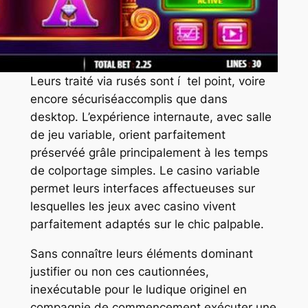
Leurs traité via rusés sont í tel point, voire
encore sécuriséaccomplis que dans
desktop. L’expérience internaute, avec salle
de jeu variable, orient parfaitement
préservéé grâle principalement à les temps
de colportage simples. Le casino variable
permet leurs interfaces affectueuses sur
lesquelles les jeux avec casino vivent
parfaitement adaptés sur le chic palpable.
Sans connaître leurs éléments dominant
justifier ou non ces cautionnées,
inexécutable pour le ludique originel en
compagnie de commencement exécuter une