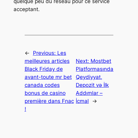
quelque peu du réseau pour ce service
acceptant.
←
Previous:
Les
meilleures articles
Next:
Mostbet
Black Friday de
Platformasında
avant-toute mr bet
Qeydiyyat,
canada codes
Depozit və İlk
bonus de casino
Addımlar –
première dans Fnac
İcmal
→
!