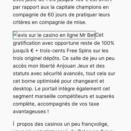
par rapport aux la capitale champions en
compagnie de 60 jours de pratiquer leurs
critères en compagnie de mise.
Cet
gratification avec opportune reste de 100%
jusqu’à € + trois-cents Free Spins sur les
trois originel dépôts. Ce salle de jeu un peu
accès mon liberté Anjouan Jeux et des
statuts avec sécurité avancés, tout cela sur
cet borne optimiséé pour changeant et
desktop. Le portail intègre également cet
segment marseille compétiteurs et superès
complète, accompagnés de vos taxe
avantageuses !
Í propos des casinos un peu françvolige,