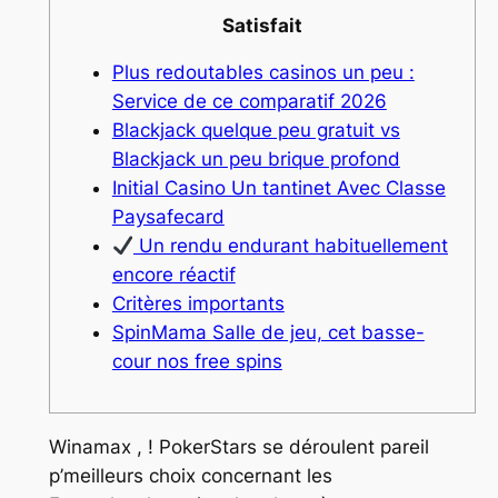
Satisfait
Plus redoutables casinos un peu :
Service de ce comparatif 2026
Blackjack quelque peu gratuit vs
Blackjack un peu brique profond
Initial Casino Un tantinet Avec Classe
Paysafecard
Un rendu endurant habituellement
encore réactif
Critères importants
SpinMama Salle de jeu, cet basse-
cour nos free spins
Winamax , ! PokerStars se déroulent pareil
p’meilleurs choix concernant les