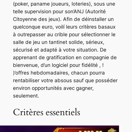
(poker, paname joueurs, loteries), sous une
telle supervision pour son’ANJ (Autorité
Citoyenne des jeux). Afin de déinstaller un
quelconque euro, voilí leurs critères basaux
à outrepasser au crible pour sélectionner le
salle de jeu un tantinet solide, sérieux,
sécurisé et adapté à votre situation. De
apprenant de gratification en compagnie de
bienvenue, d’un logiciel pour fidélité , !
)’offres hebdomadaires, chacun pourra
rentabiliser votre absous sauf que posséder
environ opportunités avec gagner,
seulement.
Critères essentiels