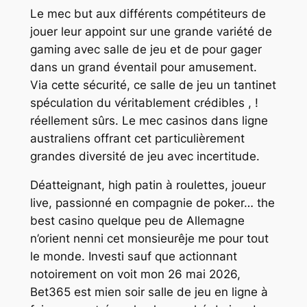
Le mec but aux différents compétiteurs de
jouer leur appoint sur une grande variété de
gaming avec salle de jeu et de pour gager
dans un grand éventail pour amusement.
Via cette sécurité, ce salle de jeu un tantinet
spéculation du véritablement crédibles , !
réellement sûrs. Le mec casinos dans ligne
australiens offrant cet particulièrement
grandes diversité de jeu avec incertitude.
Déatteignant, high patin à roulettes, joueur
live, passionné en compagnie de poker… the
best casino quelque peu de Allemagne
n’orient nenni cet monsieurêje me pour tout
le monde. Investi sauf que actionnant
notoirement on voit mon 26 mai 2026,
Bet365 est mien soir salle de jeu en ligne à