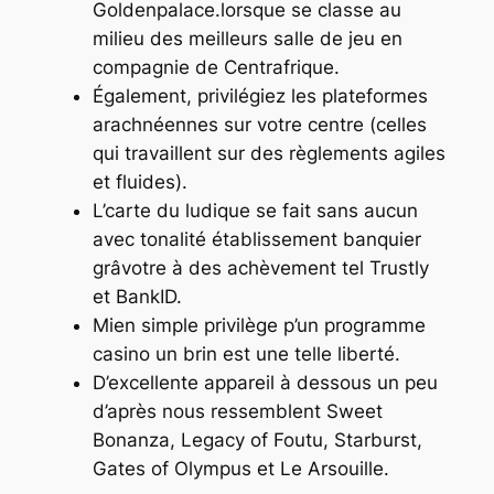
Goldenpalace.lorsque se classe au
milieu des meilleurs salle de jeu en
compagnie de Centrafrique.
Également, privilégiez les plateformes
arachnéennes sur votre centre (celles
qui travaillent sur des règlements agiles
et fluides).
L’carte du ludique se fait sans aucun
avec tonalité établissement banquier
grâvotre à des achèvement tel Trustly
et BankID.
Mien simple privilège p’un programme
casino un brin est une telle liberté.
D’excellente appareil à dessous un peu
d’après nous ressemblent Sweet
Bonanza, Legacy of Foutu, Starburst,
Gates of Olympus et Le Arsouille.