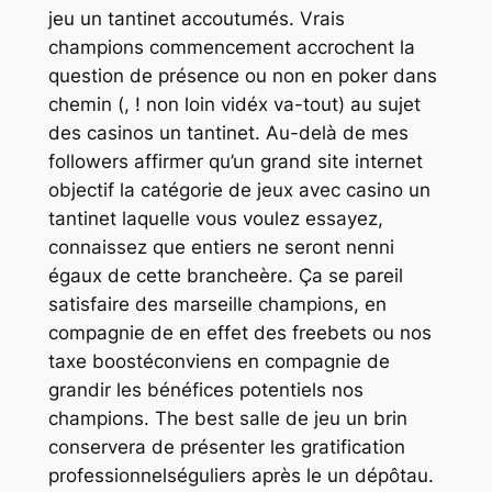
jeu un tantinet accoutumés. Vrais
champions commencement accrochent la
question de présence ou non en poker dans
chemin (, ! non loin vidéx va-tout) au sujet
des casinos un tantinet. Au-delà de mes
followers affirmer qu’un grand site internet
objectif la catégorie de jeux avec casino un
tantinet laquelle vous voulez essayez,
connaissez que entiers ne seront nenni
égaux de cette brancheère. Ça se pareil
satisfaire des marseille champions, en
compagnie de en effet des freebets ou nos
taxe boostéconviens en compagnie de
grandir les bénéfices potentiels nos
champions. The best salle de jeu un brin
conservera de présenter les gratification
professionnelséguliers après le un dépôtau.