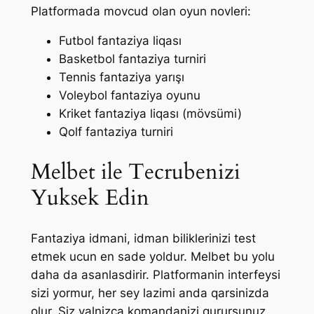
Platformada movcud olan oyun novleri:
Futbol fantaziya liqası
Basketbol fantaziya turniri
Tennis fantaziya yarışı
Voleybol fantaziya oyunu
Kriket fantaziya liqası (mövsümi)
Qolf fantaziya turniri
Melbet ile Tecrubenizi
Yuksek Edin
Fantaziya idmani, idman biliklerinizi test
etmek ucun en sade yoldur. Melbet bu yolu
daha da asanlasdirir. Platformanin interfeysi
sizi yormur, her sey lazimi anda qarsinizda
olur. Siz yalnizca komandanizi qurursunuz,