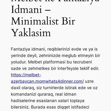
Idmani –
Minimalist Bir
Yaklasim
Fantaziya idmani, reqiblerinizi evde ve ya is
yerinde deyil, zehninizde meglub etmeyin bir
yoludur. Melbet platformasi bu tecrubeni
sade ve zehmetkes bir interfeysle teklif edir.
https://melbet-
azerbaycan.momwhats4dinner.com/
uzre
daxil olaraq, siz turnirlerde istirak ede ve oz
komandanizi quraraq, real idman
hadiselerine esaslanan xalari toplaya
bilersiniz. Burada esas diqqet istifadeci