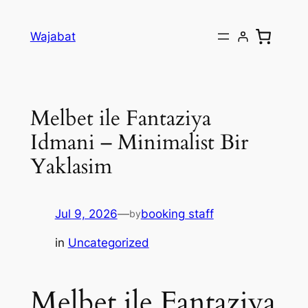
Skip
to
Wajabat
content
Melbet ile Fantaziya
Idmani – Minimalist Bir
Yaklasim
Jul 9, 2026
—
booking staff
by
in
Uncategorized
Melbet ile Fantaziya