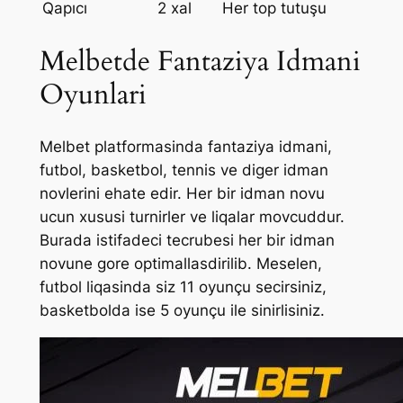
Qapıcı
2 xal
Her top tutuşu
Melbetde Fantaziya Idmani
Oyunlari
Melbet platformasinda fantaziya idmani,
futbol, basketbol, tennis ve diger idman
novlerini ehate edir. Her bir idman novu
ucun xususi turnirler ve liqalar movcuddur.
Burada istifadeci tecrubesi her bir idman
novune gore optimallasdirilib. Meselen,
futbol liqasinda siz 11 oyunçu secirsiniz,
basketbolda ise 5 oyunçu ile sinirlisiniz.