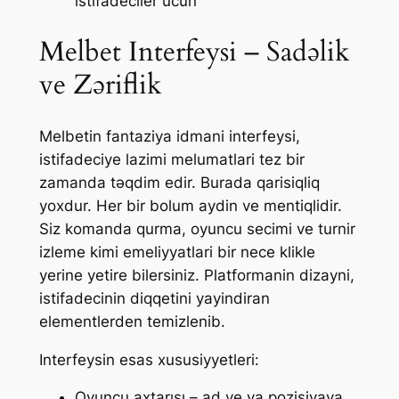
istifadeciler ucun
Melbet Interfeysi – Sadəlik
ve Zəriflik
Melbetin fantaziya idmani interfeysi,
istifadeciye lazimi melumatlari tez bir
zamanda təqdim edir. Burada qarisiqliq
yoxdur. Her bir bolum aydin ve mentiqlidir.
Siz komanda qurma, oyuncu secimi ve turnir
izleme kimi emeliyyatlari bir nece klikle
yerine yetire bilersiniz. Platformanin dizayni,
istifadecinin diqqetini yayindiran
elementlerden temizlenib.
Interfeysin esas xususiyyetleri:
Oyunçu axtarışı – ad ve ya pozisiyaya