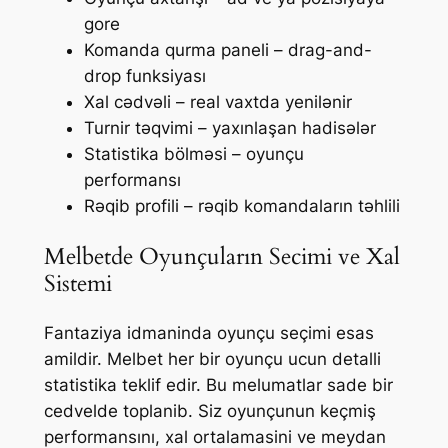
gore
Komanda qurma paneli – drag-and-
drop funksiyası
Xal cədvəli – real vaxtda yenilənir
Turnir təqvimi – yaxınlaşan hadisələr
Statistika bölməsi – oyunçu
performansı
Rəqib profili – rəqib komandaların təhlili
Melbetde Oyunçuların Secimi ve Xal
Sistemi
Fantaziya idmaninda oyunçu seçimi esas
amildir. Melbet her bir oyunçu ucun detalli
statistika teklif edir. Bu melumatlar sade bir
cedvelde toplanib. Siz oyunçunun keçmiş
performansını, xal ortalamasini ve meydan