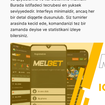
Burada istifadeci tecrubesi en yuksek
seviyyededir. Interfeys minimaldir, ancaq her
bir detal diqqetle dusunulub. Siz turnirler
arasinda kecid ede, komandanizi tez bir
zamanda deyise ve statistikani izleye
bilersiniz.