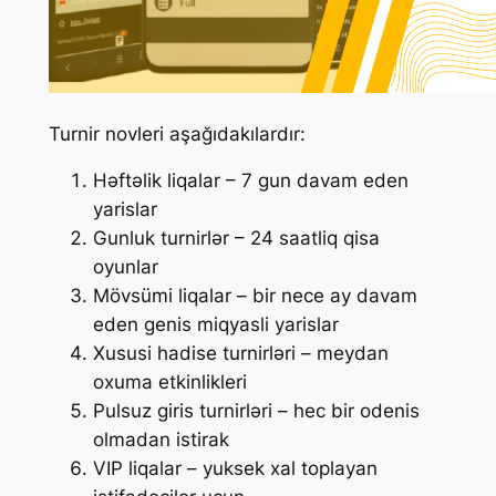
Turnir novleri aşağıdakılardır:
Həftəlik liqalar – 7 gun davam eden
yarislar
Gunluk turnirlər – 24 saatliq qisa
oyunlar
Mövsümi liqalar – bir nece ay davam
eden genis miqyasli yarislar
Xususi hadise turnirləri – meydan
oxuma etkinlikleri
Pulsuz giris turnirləri – hec bir odenis
olmadan istirak
VIP liqalar – yuksek xal toplayan