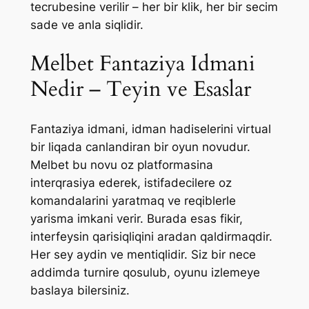
tecrubesine verilir – her bir klik, her bir secim
sade ve anla siqlidir.
Melbet Fantaziya Idmani
Nedir – Teyin ve Esaslar
Fantaziya idmani, idman hadiselerini virtual
bir liqada canlandiran bir oyun novudur.
Melbet bu novu oz platformasina
interqrasiya ederek, istifadecilere oz
komandalarini yaratmaq ve reqiblerle
yarisma imkani verir. Burada esas fikir,
interfeysin qarisiqliqini aradan qaldirmaqdir.
Her sey aydin ve mentiqlidir. Siz bir nece
addimda turnire qosulub, oyunu izlemeye
baslaya bilersiniz.