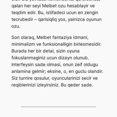
qalan her seyi Melbet ozu hesablayir ve
teqdim edir. Bu, istifadeci ucun en zengin
tecrubedir – qarisiqliq yox, yalnizca oyunun
ozu.
Son olaraq, Melbet fantaziya idmani,
minimalizm ve funksionalligin birlesmesidir.
Burada her bir detal, sizin oyuna
fokuslanmaginiz ucun dizayn olunub.
Interfeysin sade olmasi, onun zeif oldugu
anlamina gelmir; eksine, o, en guclu olandir.
Siz turnire qosulur, oyuncularinizi secir ve
reqiblerinizi izleyirsiniz. Bu qeder sade.