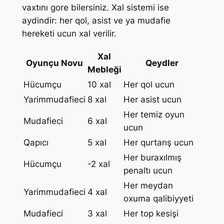
vaxtını gore bilersiniz. Xal sistemi ise
aydindir: her qol, asist ve ya mudafie
hereketi ucun xal verilir.
Xal
Oyunçu Novu
Qeydler
Mebleği
Hücumçu
10 xal
Her qol ucun
Yarimmudafieci
8 xal
Her asist ucun
Her temiz oyun
Mudafieci
6 xal
ucun
Qapıcı
5 xal
Her qurtarış ucun
Her buraxılmış
Hücumçu
-2 xal
penaltı ucun
Her meydan
Yarimmudafieci
4 xal
oxuma qalibiyyeti
Mudafieci
3 xal
Her top kesişi