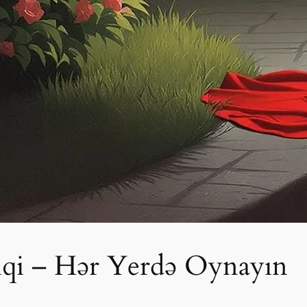
iqi – Hər Yerdə Oynayın