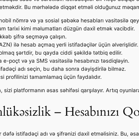
 etməkdir. Bu mərhələdə diqqət etməli olduğunuz məqamla
 mobil nömrə və ya sosial şəbəkə hesabları vasitəsilə q
 tarixi kimi məlumatları düzgün daxil etmək vacibdir.
kkəb şifrə seçməyə çalışın.
N) ilə hesab açmaq yerli istifadəçilər üçün əlverişlidir.
maq şərtdir, bu qayda ciddi şəkildə tətbiq edilir.
e-poçt və ya SMS vasitəsilə hesabınızı təsdiqləyin.
tifadəçi adı seçin, bu daha sonra dəyişdirilə bilməz.
xsi profilinizi tamamlamaq üçün faydalıdır.
izi platformanın əsas səhifəsi qarşılayır. Artıq oyunlara
hlükəsizlik – Hesabınızı 
əfə istifadəçi adı və şifrənizi daxil etməlisiniz. Bu, əsa