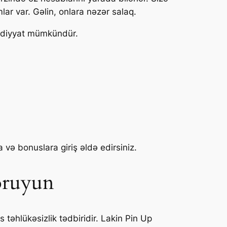
r var. Gəlin, onlara nəzər salaq.
eydiyyat mümkündür.
 və bonuslara giriş əldə edirsiniz.
Qoruyun
s təhlükəsizlik tədbiridir. Lakin Pin Up