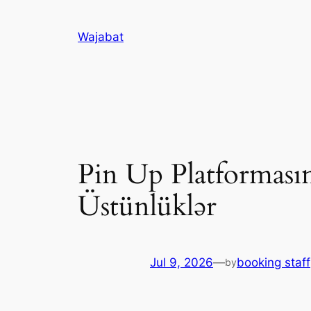
Skip
to
Wajabat
content
Pin Up Platformasın
Üstünlüklər
Jul 9, 2026
—
booking staff
by