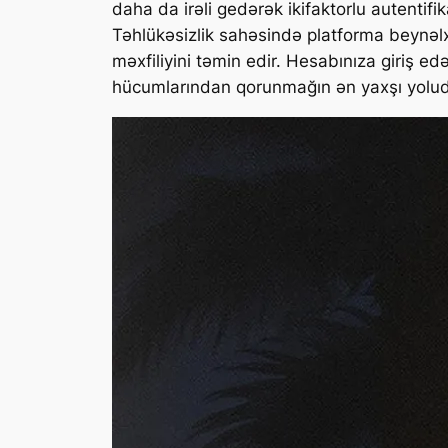
daha da irəli gedərək ikifaktorlu autentif
Təhlükəsizlik sahəsində platforma beynəlxal
məxfiliyini təmin edir. Hesabınıza giriş 
hücumlarından qorunmağın ən yaxşı yolud