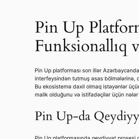
Pin Up Platform
Funksionallıq 
Pin Up platforması son illər Azərbaycan
interfeysindən tutmuş əsas bölmələrinə, q
Bu ekosistemə daxil olmaq istəyənlər üç
malik olduğunu və istifadəçilər üçün nələr
Pin Up-da Qeydiyya
Pin Up platformasında qeydiyyat prosesi ol