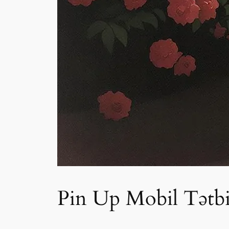
Pin Up Mobil Tətb