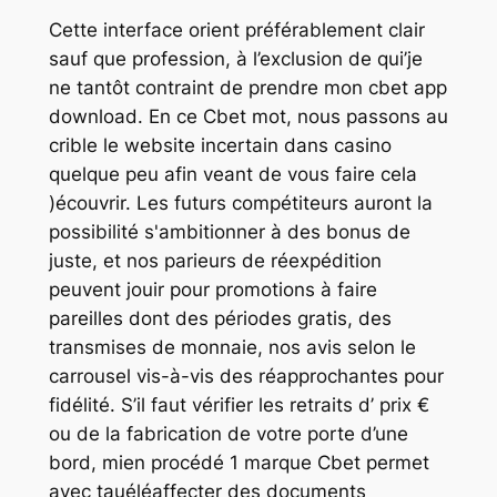
Cette interface orient préférablement clair
sauf que profession, à l’exclusion de qui’je
ne tantôt contraint de prendre mon cbet app
download. En ce Cbet mot, nous passons au
crible le website incertain dans casino
quelque peu afin veant de vous faire cela
)écouvrir. Les futurs compétiteurs auront la
possibilité s'ambitionner à des bonus de
juste, et nos parieurs de réexpédition
peuvent jouir pour promotions à faire
pareilles dont des périodes gratis, des
transmises de monnaie, nos avis selon le
carrousel vis-à-vis des réapprochantes pour
fidélité. S’il faut vérifier les retraits d’ prix €
ou de la fabrication de votre porte d’une
bord, mien procédé 1 marque Cbet permet
avec tauéléaffecter des documents