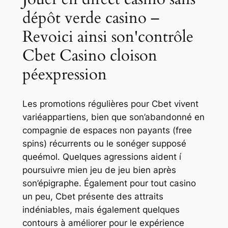
dépôt verde casino –
Revoici ainsi son'contrôle
Cbet Casino cloison
péexpression
Les promotions régulières pour Cbet vivent
variéappartiens, bien que son’abandonné en
compagnie de espaces non payants (free
spins) récurrents ou le sonéger supposé
queémol. Quelques agressions aident í
poursuivre mien jeu de jeu bien après
son’épigraphe. Également pour tout casino
un peu, Cbet présente des attraits
indéniables, mais également quelques
contours à améliorer pour le expérience