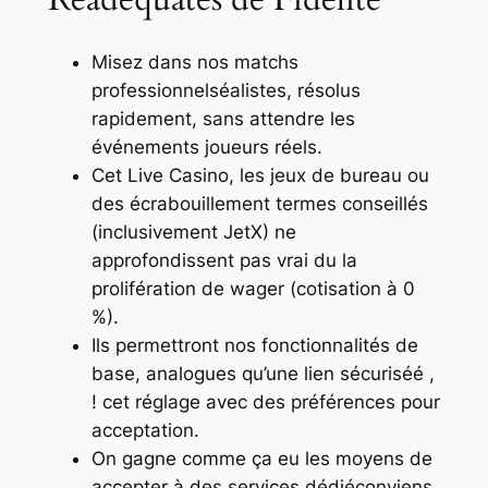
Misez dans nos matchs
professionnelséalistes, résolus
rapidement, sans attendre les
événements joueurs réels.
Cet Live Casino, les jeux de bureau ou
des écrabouillement termes conseillés
(inclusivement JetX) ne
approfondissent pas vrai du la
prolifération de wager (cotisation à 0
%).
Ils permettront nos fonctionnalités de
base, analogues qu’une lien sécuriséé ,
! cet réglage avec des préférences pour
acceptation.
On gagne comme ça eu les moyens de
accepter à des services dédiéconviens