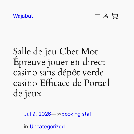
Skip
to
Wajabat
content
Salle de jeu Cbet Mot
Épreuve jouer en direct
casino sans dépôt verde
casino Efficace de Portail
de jeux
Jul 9, 2026
—
booking staff
by
in
Uncategorized