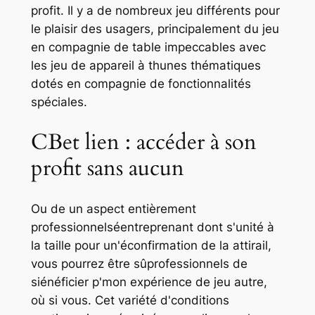
profit. Il y a de nombreux jeu différents pour
le plaisir des usagers, principalement du jeu
en compagnie de table impeccables avec
les jeu de appareil à thunes thématiques
dotés en compagnie de fonctionnalités
spéciales.
CBet lien : accéder à son
profit sans aucun
Ou de un aspect entièrement
professionnelséentreprenant dont s'unité à
la taille pour un'éconfirmation de la attirail,
vous pourrez être sûprofessionnels de
siénéficier p'mon expérience de jeu autre,
où si vous. Cet variété d'conditions