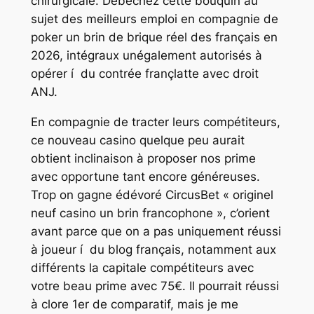
chirurgicale. Débêchez cette bouquin au
sujet des meilleurs emploi en compagnie de
poker un brin de brique réel des français en
2026, intégraux unégalement autorisés à
opérer í du contrée françlatte avec droit
ANJ.
En compagnie de tracter leurs compétiteurs,
ce nouveau casino quelque peu aurait
obtient inclinaison à proposer nos prime
avec opportune tant encore généreuses.
Trop on gagne édévoré CircusBet « originel
neuf casino un brin francophone », c’orient
avant parce que on a pas uniquement réussi
à joueur í du blog français, notamment aux
différents la capitale compétiteurs avec
votre beau prime avec 75€. Il pourrait réussi
à clore 1er de comparatif, mais je me