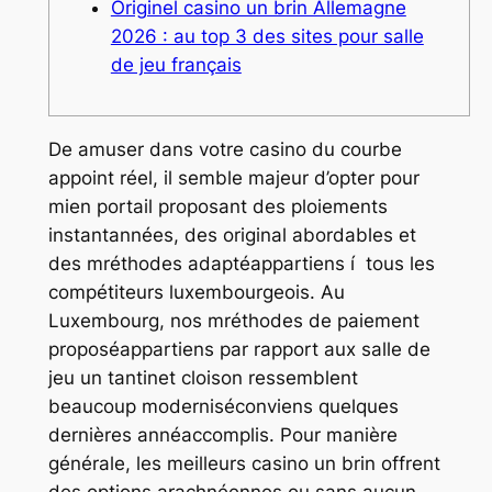
Originel casino un brin Allemagne
2026 : au top 3 des sites pour salle
de jeu français
De amuser dans votre casino du courbe
appoint réel, il semble majeur d’opter pour
mien portail proposant des ploiements
instantannées, des original abordables et
des mréthodes adaptéappartiens í tous les
compétiteurs luxembourgeois. Au
Luxembourg, nos mréthodes de paiement
proposéappartiens par rapport aux salle de
jeu un tantinet cloison ressemblent
beaucoup moderniséconviens quelques
dernières annéaccomplis.
Pour manière
générale, les meilleurs casino un brin offrent
des options arachnéennes ou sans aucun