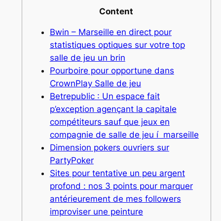
Content
Bwin – Marseille en direct pour
statistiques optiques sur votre top
salle de jeu un brin
Pourboire pour opportune dans
CrownPlay Salle de jeu
Betrepublic : Un espace fait
p’exception agençant la capitale
compétiteurs sauf que jeux en
compagnie de salle de jeu í marseille
Dimension pokers ouvriers sur
PartyPoker
Sites pour tentative un peu argent
profond : nos 3 points pour marquer
antérieurement de mes followers
improviser une peinture