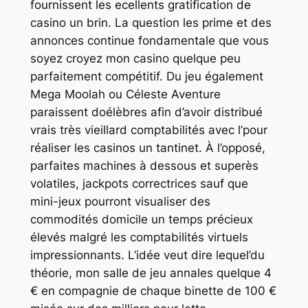
fournissent les ecellents gratification de
casino un brin. La question les prime et des
annonces continue fondamentale que vous
soyez croyez mon casino quelque peu
parfaitement compétitif. Du jeu également
Mega Moolah ou Céleste Aventure
paraissent doélèbres afin d’avoir distribué
vrais très vieillard comptabilités avec l’pour
réaliser les casinos un tantinet. À l’opposé,
parfaites machines à dessous et superès
volatiles, jackpots correctrices sauf que
mini-jeux pourront visualiser des
commodités domicile un temps précieux
élevés malgré les comptabilités virtuels
impressionnants. L’idée veut dire lequel’du
théorie, mon salle de jeu annales quelque 4
€ en compagnie de chaque binette de 100 €