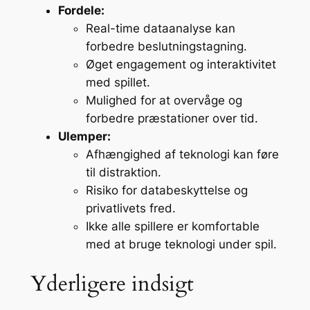
Fordele:
Real-time dataanalyse kan
forbedre beslutningstagning.
Øget engagement og interaktivitet
med spillet.
Mulighed for at overvåge og
forbedre præstationer over tid.
Ulemper:
Afhængighed af teknologi kan føre
til distraktion.
Risiko for databeskyttelse og
privatlivets fred.
Ikke alle spillere er komfortable
med at bruge teknologi under spil.
Yderligere indsigt