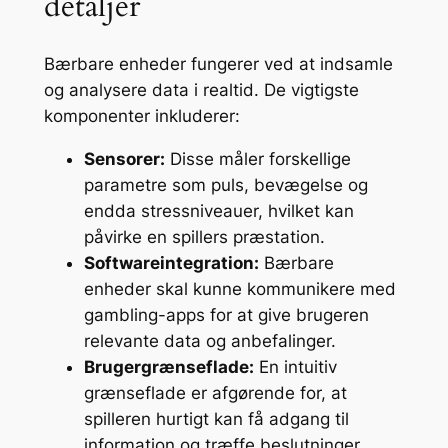
detaljer
Bærbare enheder fungerer ved at indsamle
og analysere data i realtid. De vigtigste
komponenter inkluderer:
Sensorer:
Disse måler forskellige
parametre som puls, bevægelse og
endda stressniveauer, hvilket kan
påvirke en spillers præstation.
Softwareintegration:
Bærbare
enheder skal kunne kommunikere med
gambling-apps for at give brugeren
relevante data og anbefalinger.
Brugergrænseflade:
En intuitiv
grænseflade er afgørende for, at
spilleren hurtigt kan få adgang til
information og træffe beslutninger.