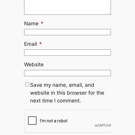
Name
*
Email
*
Website
Save my name, email, and
website in this browser for the
next time I comment.