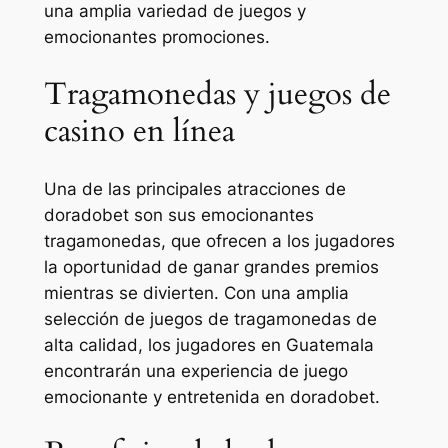
una amplia variedad de juegos y
emocionantes promociones.
Tragamonedas y juegos de
casino en línea
Una de las principales atracciones de
doradobet son sus emocionantes
tragamonedas, que ofrecen a los jugadores
la oportunidad de ganar grandes premios
mientras se divierten. Con una amplia
selección de juegos de tragamonedas de
alta calidad, los jugadores en Guatemala
encontrarán una experiencia de juego
emocionante y entretenida en doradobet.