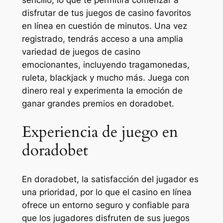
sencillo, lo que te permitirá comenzar a
disfrutar de tus juegos de casino favoritos
en línea en cuestión de minutos. Una vez
registrado, tendrás acceso a una amplia
variedad de juegos de casino
emocionantes, incluyendo tragamonedas,
ruleta, blackjack y mucho más. Juega con
dinero real y experimenta la emoción de
ganar grandes premios en doradobet.
Experiencia de juego en
doradobet
En doradobet, la satisfacción del jugador es
una prioridad, por lo que el casino en línea
ofrece un entorno seguro y confiable para
que los jugadores disfruten de sus juegos