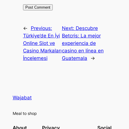
←
Previous:
Next:
Descubre
Türkiye’de En İyi
Betcris: La mejor
Online Slot ve
experiencia de
Casino Markaları
casino en línea en
İncelemesi
Guatemala
→
Wajabat
Meal to shop
About
Privacy
Social