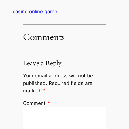
casino online game
Comments
Leave a Reply
Your email address will not be
published.
Required fields are
marked
*
Comment
*